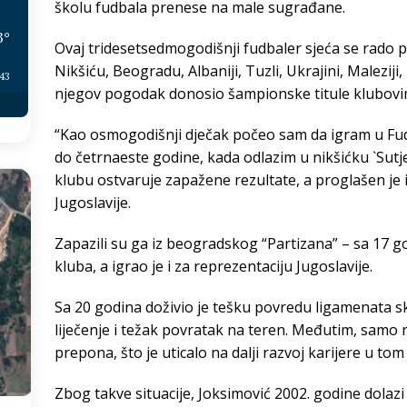
školu fudbala prenese na male sugrađane.
3
°
Ovaj tridesetsedmogodišnji fudbaler sjeća se rado p
Nikšiću, Beogradu, Albaniji, Tuzli, Ukrajini, Malezij
:43
njegov pogodak donosio šampionske titule klubovi
“Kao osmogodišnji dječak počeo sam da igram u Fud
do četrnaeste godine, kada odlazim u nikšićku `Sutje
klubu ostvaruje zapažene rezultate, a proglašen je 
Jugoslavije.
Zapazili su ga iz beogradskog “Partizana” – sa 17 g
kluba, a igrao je i za reprezentaciju Jugoslavije.
Sa 20 godina doživio je tešku povredu ligamenata s
liječenje i težak povratak na teren. Međutim, samo 
prepona, što je uticalo na dalji razvoj karijere u tom
Zbog takve situacije, Joksimović 2002. godine dolazi