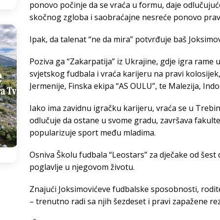
ponovo počinje da se vraća u formu, daje odlučuju
skočnog zgloba i saobraćajne nesreće ponovo prav
Ipak, da talenat “ne da mira” potvrđuje baš Joksimov
Poziva ga “Zakarpatija” iz Ukrajine, gdje igra rame
svjetskog fudbala i vraća karijeru na pravi kolosijek,
Jermenije, Finska ekipa “AS OULU”, te Malezija, Indo
Iako ima zavidnu igračku karijeru, vraća se u Treb
odlučuje da ostane u svome gradu, završava fakultet
popularizuje sport među mladima.
Osniva Školu fudbala “Leostars” za dječake od šest
poglavlje u njegovom životu.
Znajući Joksimovićeve fudbalske sposobnosti, roditelj
– trenutno radi sa njih šezdeset i pravi zapažene rez