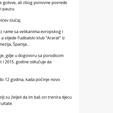
će golove, ali zbog ponovne povrede
i pauzu.
ićev slučaj.
 uz rame sa velikanima evropskog i
 a slijede Fudbalski klub “Ararat” iz
nezija, Španija…
inje, gdje u dogovoru sa porodicom
 i 2015. godine odlučuje da
 do 12 godina, kada počinje novo
i su željeli da im baš on trenira djecu
ultate.