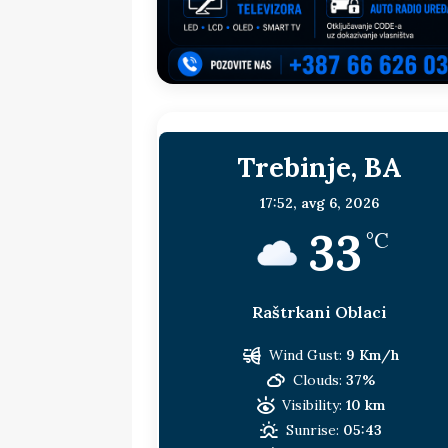
sljedeća meta!?
BOSNA I HERC
[ 14. jul 2026. ]
Budimiru je jako ža
[ 13. jul 2026. ]
Dodik i Vučić nisu
[ 11. jul 2026. ]
Ako se povučemo i s
Trebinje, BA
HERCEGOVINA
[ 9. jul 2026. ]
RTRS-u blokirani svi
17:52,
avg 6, 2026
33
[ 30. jul 2026. ]
Uhapšen bivši grad
°C
Raštrkani Oblaci
Wind Gust:
9 Km/h
Clouds:
37%
Visibility:
10 km
Sunrise:
05:43