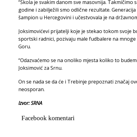
“Škola je svakim danom sve masovnija. Takmičimo se 
godine i zabilježili smo odlične rezultate. Generacija
šampion u Hercegovini i učestvovala je na državnom
Joksimovićevi prijatelji koje je stekao tokom svoje b
sportski radnici, pozivaju male fudbalere na mnoge 
Goru.
“Odazvaćemo se na onoliko mjesta koliko to budemo
Joksimović za Srnu.
On se nada se da će i Trebinje prepoznati značaj ovo
neosporan.
Izvor: SRNA
Facebook komentari