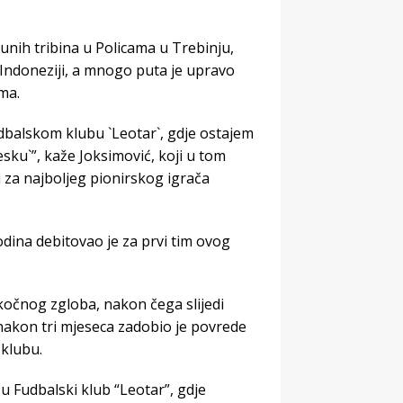
unih tribina u Policama u Trebinju,
i, Indoneziji, a mnogo puta je upravo
ma.
balskom klubu `Leotar`, gdje ostajem
sku`”, kaže Joksimović, koji u tom
i za najboljeg pionirskog igrača
odina debitovao je za prvi tim ovog
kočnog zgloba, nakon čega slijedi
nakon tri mjeseca zadobio je povrede
 klubu.
 u Fudbalski klub “Leotar”, gdje