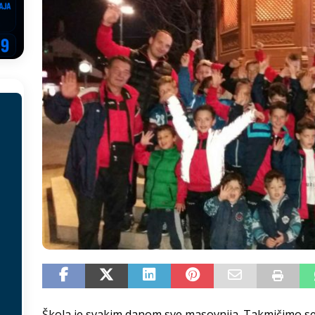
EGOVINA
o!
REPUBLIKA SRPSKA
 u sukobu, pogotovo nisu zbog Eleka
LIČNI STAV
ve im prepustimo, ostaće nam samo siledžije i tišina
BOSNA I
 računi
REPUBLIKA SRPSKA
onačelnik Splita, Željko Kerum
SVIJET
Škola je svakim danom sve masovnija. Takmičimo se u