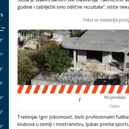
godine i zabilježili smo odlične rezultate”, ističe ne
/h
Tekst se nastavlja posli
3
°
7
°
4
°
3
°
9
°
Oglas
6
°
Trebinjac Igor Joksimović, bivši profesionalni fudbal
klubova u zemlji i inostranstvu, ljubav prema sportu
3
°