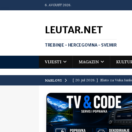
6. AVGUST 2026.
LEUTAR.NET
TREBINJE - HERCEGOVINA - SVEMIR
VIJESTI
MAGAZIN
KULTU
[ 20. jul 2026. ]
Zlato za Vuka Jank
NASLOVI
matematičkoj olimpijadi
VIJEST
[ 19. jul 2026. ]
Da li i obraz ima ci
[ 16. jul 2026. ]
Mile će da ti oprost
[ 16. jul 2026. ]
Krediti i dugovi El
[ 15. jul 2026. ]
Politički potres u 