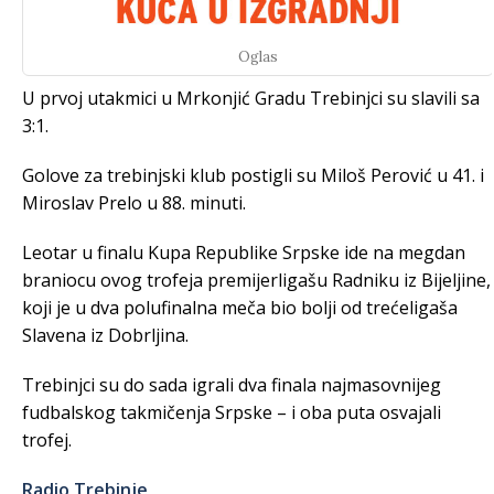
Oglas
U prvoj utakmici u Mrkonjić Gradu Trebinjci su slavili sa
3:1.
Golove za trebinjski klub postigli su Miloš Perović u 41. i
Miroslav Prelo u 88. minuti.
Leotar u finalu Kupa Republike Srpske ide na megdan
braniocu ovog trofeja premijerligašu Radniku iz Bijeljine,
koji je u dva polufinalna meča bio bolji od trećeligaša
Slavena iz Dobrljina.
Trebinjci su do sada igrali dva finala najmasovnijeg
fudbalskog takmičenja Srpske – i oba puta osvajali
trofej.
Radio Trebinje