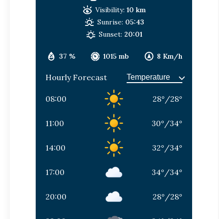
Visibility:
10 km
Sunrise:
05:43
Sunset:
20:01
37 %
1015 mb
8 Km/h
Hourly Forecast
08:00
28
°
/
28
°
11:00
30
°
/
34
°
14:00
32
°
/
34
°
17:00
34
°
/
34
°
20:00
28
°
/
28
°