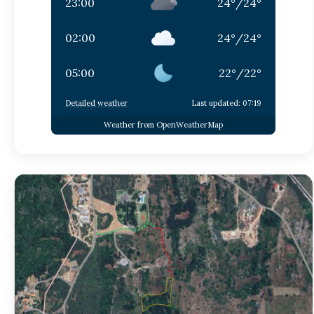
23:00
24
°
/
24
°
02:00
24
°
/
24
°
05:00
22
°
/
22
°
Detailed weather
Last updated: 07:19
Weather from OpenWeatherMap