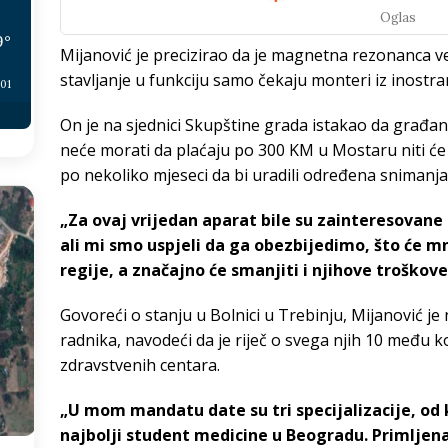
Oglas
9
°
Mijanović je precizirao da je magnetna rezonanca već
stavljanje u funkciju samo čekaju monteri iz inostra
:01
On je na sjednici Skupštine grada istakao da građa
neće morati da plaćaju po 300 KM u Mostaru niti će
po nekoliko mjeseci da bi uradili određena snimanja
„Za ovaj vrijedan aparat bile su zainteresovane
ali mi smo uspjeli da ga obezbijedimo, što će m
regije, a značajno će smanjiti i njihove troškove
Govoreći o stanju u Bolnici u Trebinju, Mijanović je 
radnika, navodeći da je riječ o svega njih 10 među ko
zdravstvenih centara.
„U mom mandatu date su tri specijalizacije, od 
najbolji student medicine u Beogradu. Primljena