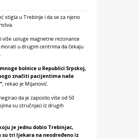
 stigla u Trebinje i da se za njeno
nstva.
ni više usluge magnetne rezonance
 morati u drugim centrima da čekaju
.
 mnoge bolnice u Republici Srpskoj,
nogo značiti pacijentima naše
“
, rekao je Mijanović.
negirao da je zaposlio više od 50
jima su stručnjaci iz drugih
koju je jednu dobio Trebinjac,
 su tri ljekara na neodređeno iz