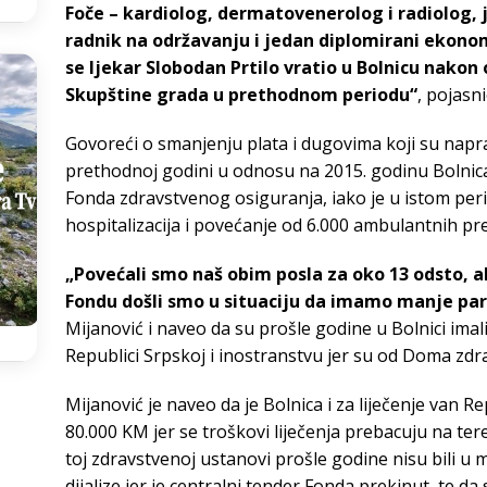
Foče – kardiolog, dermatovenerolog i radiolog, 
radnik na održavanju i jedan diplomirani ekonom
se ljekar Slobodan Prtilo vratio u Bolnicu nakon
Skupštine grada u prethodnom periodu“
, pojasni
Govoreći o smanjenju plata i dugovima koji su naprav
prethodnoj godini u odnosu na 2015. godinu Bolnic
Fonda zdravstvenog osiguranja, iako je u istom per
hospitalizacija i povećanje od 6.000 ambulantnih pr
„Povećali smo naš obim posla za oko 13 odsto, a
Fondu došli smo u situaciju da imamo manje par
Mijanović i naveo da su prošle godine u Bolnici imali 
Republici Srpskoj i inostranstvu jer su od Doma zdra
Mijanović je naveo da je Bolnica i za liječenje van 
80.000 KM jer se troškovi liječenja prebacuju na ter
toj zdravstvenoj ustanovi prošle godine nisu bili u
dijalize jer je centralni tender Fonda prekinut, te da