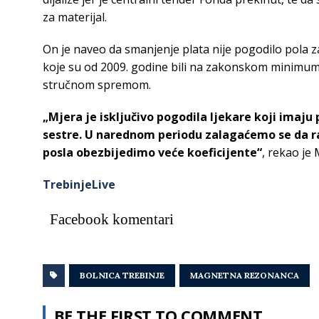
za materijal.
On je naveo da smanjenje plata nije pogodilo pola z
koje su od 2009. godine bili na zakonskom minimum
stručnom spremom.
„Mjera je isključivo pogodila ljekare koji imaju
sestre. U narednom periodu zalagaćemo se da ra
posla obezbijedimo veće koeficijente“
, rekao je 
TrebinjeLive
Facebook komentari
BOLNICA TREBINJE
MAGNETNA REZONANCA
BE THE FIRST TO COMMENT