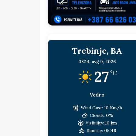
sljedeća meta!?
BOSNA I HERC
[ 14. jul 2026. ]
Budimiru je jako ža
[ 13. jul 2026. ]
Dodik i Vučić nisu
[ 11. jul 2026. ]
Ako se povučemo i s
Trebinje, BA
HERCEGOVINA
[ 9. jul 2026. ]
RTRS-u blokirani svi
08:14,
avg 9, 2026
27
[ 30. jul 2026. ]
Uhapšen bivši grad
°C
Vedro
Wind Gust:
10 Km/h
Clouds:
0%
Visibility:
10 km
Sunrise:
05:46