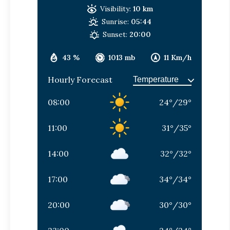
Visibility:
10 km
Sunrise:
05:44
Sunset:
20:00
43 %
1013 mb
11 Km/h
Hourly Forecast
08:00
24
°
/
29
°
11:00
31
°
/
35
°
14:00
32
°
/
32
°
17:00
34
°
/
34
°
20:00
30
°
/
30
°