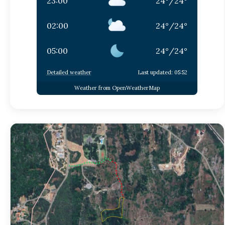
23:00
24
°
/
24
°
02:00
24
°
/
24
°
05:00
24
°
/
24
°
Detailed weather
Last updated: 05:52
Weather from OpenWeatherMap