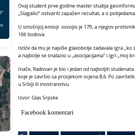
Ovaj student prve godine master studija geoinforma
3
°
„Slagalici“ ostvariti zapažen rezultat, a o pobjedama 
:19
U sinošnjoj emisiji osvojio je 179, a njegov protivn
106 bodova.
Ističe da mu je najviše glavobolje zadavala igra „ko
a najbolje se snalazio u „asocijacijama“ i igri „moj bro
Inače, Radovan je bio i jedan od najboljih studenat
koje je završio sa prosjekom ocjena 8,6. Po završetk
u Srbiji ili inostranstvu.
Izvor: Glas Srpske
Facebook komentari