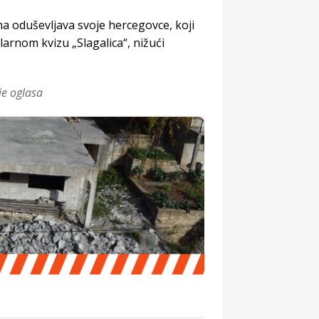
a oduševljava svoje hercegovce, koji
arnom kvizu „Slagalica“, nižući
je oglasa