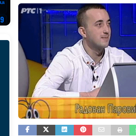
EGOVINA
o!
REPUBLIKA SRPSKA
 u sukobu, pogotovo nisu zbog Eleka
LIČNI STAV
ve im prepustimo, ostaće nam samo siledžije i tišina
BOSNA I
 računi
REPUBLIKA SRPSKA
onačelnik Splita, Željko Kerum
SVIJET