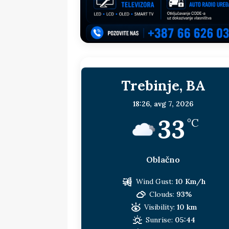
sljedeća meta!?
BOSNA I HERC
[ 14. jul 2026. ]
Budimiru je jako ža
[ 13. jul 2026. ]
Dodik i Vučić nisu
[ 11. jul 2026. ]
Ako se povučemo i s
Trebinje, BA
HERCEGOVINA
[ 9. jul 2026. ]
RTRS-u blokirani svi
18:26,
avg 7, 2026
33
[ 30. jul 2026. ]
Uhapšen bivši grad
°C
Oblačno
Wind Gust:
10 Km/h
Clouds:
93%
Visibility:
10 km
Sunrise:
05:44