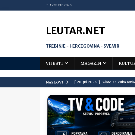
7. AVGUST 2026.
LEUTAR.NET
TREBINJE - HERCEGOVINA - SVEMIR
VIJESTI
MAGAZIN
KULTU
[ 20. jul 2026. ]
Zlato za Vuka Jank
NASLOVI
matematičkoj olimpijadi
VIJEST
[ 19. jul 2026. ]
Da li i obraz ima ci
[ 16. jul 2026. ]
Mile će da ti oprost
[ 16. jul 2026. ]
Krediti i dugovi El
[ 15. jul 2026. ]
Politički potres u 