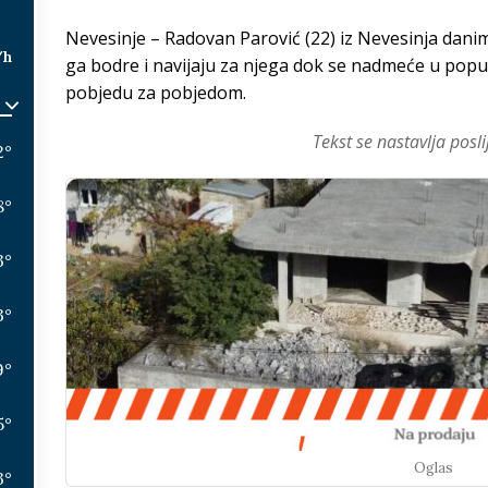
Nevesinje – Radovan Parović (22) iz Nevesinja danim
/h
ga bodre i navijaju za njega dok se nadmeće u popul
pobjedu za pobjedom.
Tekst se nastavlja posli
2
°
8
°
3
°
3
°
9
°
5
°
Oglas
3
°