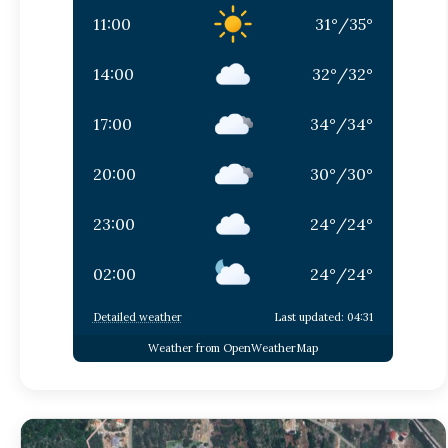
11:00
31
°
/
35
°
14:00
32
°
/
32
°
17:00
34
°
/
34
°
20:00
30
°
/
30
°
23:00
24
°
/
24
°
02:00
24
°
/
24
°
Detailed weather
Last updated: 04:31
Weather from OpenWeatherMap