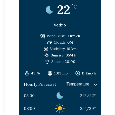
22
°C
Vedro
Wind Gust:
9 Km/h
Clouds:
0%
Visibility:
10 km
Sunrise:
05:44
Sunset:
20:00
43 %
1013 mb
11 Km/h
Hourly Forecast
05:00
22
°
/
22
°
08:00
25
°
/
29
°