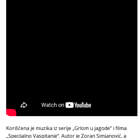
Korišćena je muzika iz serije „Grlom u jagode“ i filma
„Specijalno Vaspitanje“. Autor je Zoran Simjanović, a