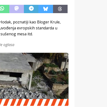
Hodak, poznatiji kao Bloger Krule,
 uvođenja evropskih standarda u
 sušenog mesa itd.
je oglasa