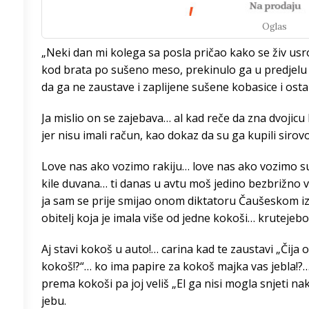
Oglas
/h
„Neki dan mi kolega sa posla pričao kako se živ usr
kod brata po sušeno meso, prekinulo ga u predjelu c
da ga ne zaustave i zaplijene sušene kobasice i osta
3
°
Ja mislio on se zajebava… al kad reče da zna dvojicu
3
°
jer nisu imali račun, kao dokaz da su ga kupili siro
9
°
Love nas ako vozimo rakiju… love nas ako vozimo 
kile duvana… ti danas u avtu moš jedino bezbrižno vo
5
°
ja sam se prije smijao onom diktatoru Čaušeskom i
obitelj koja je imala više od jedne kokoši… krutejebo
4
°
Aj stavi kokoš u auto!… carina kad te zaustavi „Čija 
kokoš!?“… ko ima papire za kokoš majka vas jebla!?… 
2
°
prema kokoši pa joj veliš „El ga nisi mogla snjeti nak
jebu.
0
°