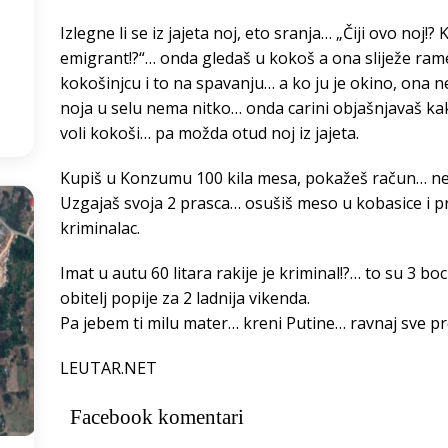
Izlegne li se iz jajeta noj, eto sranja… „Čiji ovo noj!? 
4
°
emigrant!?“… onda gledaš u kokoš a ona sliježe rame
kokošinjcu i to na spavanju… a ko ju je okino, ona 
:06
noja u selu nema nitko… onda carini objašnjavaš kako
voli kokoši… pa možda otud noj iz jajeta.
Kupiš u Konzumu 100 kila mesa, pokažeš račun… n
Uzgajaš svoja 2 prasca… osušiš meso u kobasice i pr
kriminalac.
Imat u autu 60 litara rakije je kriminal!?… to su 3 bo
obitelj popije za 2 ladnija vikenda.
Pa jebem ti milu mater… kreni Putine… ravnaj sve p
LEUTAR.NET
Facebook komentari