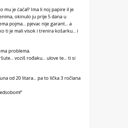
Ko mu je ćaća!? Ima li noj papire il je
nima, okinulo ju prije 5 dana u
nema pojma… pjevac nije garant… a
 ti je mali visok i trenira košarku… i
ema problema.
šute… voziš rođaku… ulove te… ti si
cuna od 20 litara… pa to lička 3 ročlana
redsobom!“