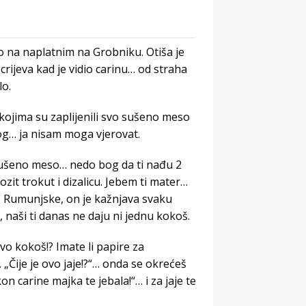
o na naplatnim na Grobniku. Otiša je
rijeva kad je vidio carinu… od straha
lo.
 kojima su zaplijenili svo sušeno meso
vog… ja nisam moga vjerovat.
sušeno meso… nedo bog da ti nađu 2
zit trokut i dizalicu. Jebem ti mater…
z Rumunjske, on je kažnjava svaku
, naši ti danas ne daju ni jednu kokoš.
ovo kokoš!? Imate li papire za
„Čije je ovo jaje!?“… onda se okrećeš
on carine majka te jebala!“… i za jaje te