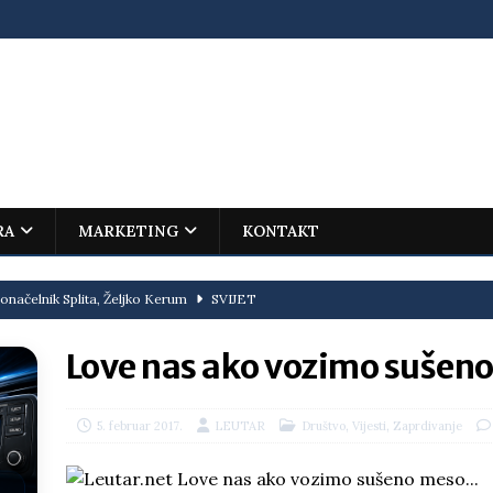
RA
MARKETING
KONTAKT
onačelnik Splita, Željko Kerum
SVIJET
ovića – istorijski uspjeh mladog Trebinjca na Međunarodnoj
Love nas ako vozimo suše
I
jenu?
BOSNA I HERCEGOVINA
,
,
5. februar 2017.
LEUTAR
Društvo
Vijesti
Zaprdivanje
i što te tukao
LIČNI STAV
ektroprivrede pred ministrima
HERCEGOVINA