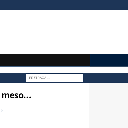
no meso…
0