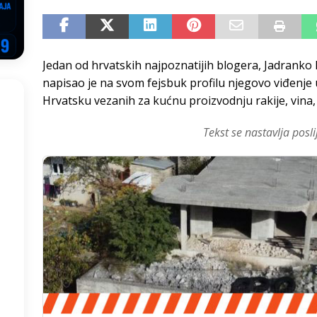
NSRS: Vukanović otkrio detalje – Stevandić krenuo na Đokića, Dodik
EGOVINA
Jedan od hrvatskih najpoznatijih blogera, Jadranko 
o!
REPUBLIKA SRPSKA
napisao je na svom fejsbuk profilu njegovo viđenje
 u sukobu, pogotovo nisu zbog Eleka
LIČNI STAV
Hrvatsku vezanih za kućnu proizvodnju rakije, vina,
ve im prepustimo, ostaće nam samo siledžije i tišina
BOSNA I
Tekst se nastavlja posli
 računi
REPUBLIKA SRPSKA