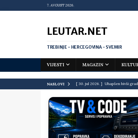
7. AVGUST 2026.
LEUTAR.NET
TREBINJE - HERCEGOVINA - SVEMIR
VIJESTI
MAGAZIN
KULTU
[ 30. jul 2026. ]
Uhapšen bivši grad
NASLOVI
[ 20. jul 2026. ]
Zlato za Vuka Jank
matematičkoj olimpijadi
VIJEST
[ 19. jul 2026. ]
Da li i obraz ima ci
[ 16. jul 2026. ]
Mile će da ti oprost
[ 16. jul 2026. ]
Krediti i dugovi El