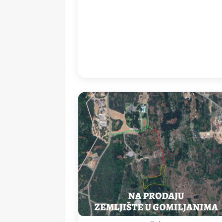
23:00
24
°
/
2
Detailed weather
Last updated: 01
Weather from OpenWeatherMap