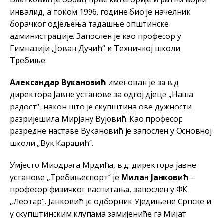
инвалид, а током 1996. године био је начелник
борачког одјељења тадашње општинске
администрације. Запослен је као професор у
Гимназији „Јован Дучић“ и Техничкој школи
Требиње.
Александар Вукановић
именован је за в.д
директора Јавне установе за одгој дјеце „Наша
радост“, након што је скупштина ове дужности
разријешила Мирјану Вујовић. Као професор
разредне наставе Вукановић је запослен у Основној
школи „Вук Караџић“.
Умјесто Миодрага Мрдића, в.д. директора јавне
установе „Требињеспорт“ је
Милан Јанковић
–
професор физичког васпитања, запослен у ФК
„Леотар“. Јанковић је одборник Уједињене Српске и
у скупштинским клупама замијениће га Мијат