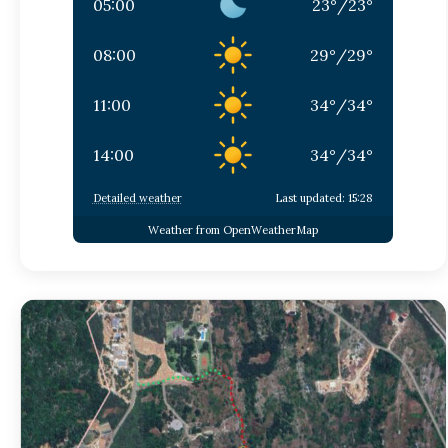
05:00
23
°
/
23
°
08:00
29
°
/
29
°
11:00
34
°
/
34
°
14:00
34
°
/
34
°
Detailed weather
Last updated: 15:28
Weather from OpenWeatherMap