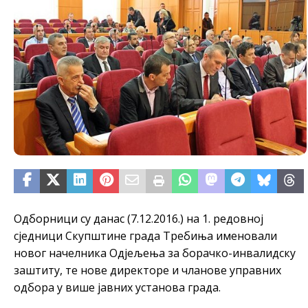
Одборници су данас (7.12.2016.) на 1. редовној
сједници Скупштине града Требиња именовали
новог начелника Одјељења за борачко-инвалидску
заштиту, те нове директоре и чланове управних
одбора у више јавних установа града.