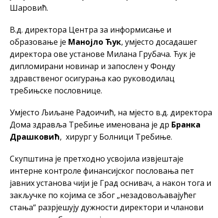
Шаровић.
В.д. директора Центра за информисање и
образовање је
Манојло Ћук
, умјесто досадашег
директора ове установе Милана Грубача. Ћук је
дипломирани новинар и запослен у Фонду
здравственог осигурања као руководилац
требињске пословнице.
Умјесто Љиљане Радоичић, на мјесто в.д. директора
Дома здравља Требиње именована је др
Бранка
Драшковић
, хирург у Болници Требиње.
Скупштина је претходно усвојила извјештаје
интерне контроле финансијског пословања пет
јавних установа чији је Град оснивач, а након тога и
закључке по којима се због „незадовољавајућег
стања“ разрјешују дужности директори и чланови