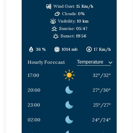
Wind Gust:
15 Km/h
Clouds:
0%
Visibility:
10 km
Sunrise:
05:47
Sunset:
19:56
36 %
1014 mb
17 Km/h
Hourly Forecast
17:00
32
°
/
32
°
20:00
27
°
/
30
°
23:00
25
°
/
27
°
02:00
24
°
/
24
°