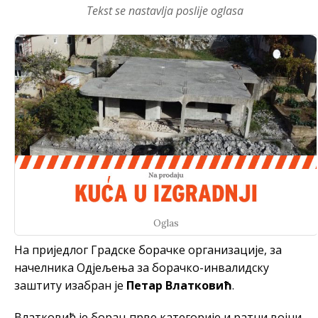
Tekst se nastavlja poslije oglasa
Oglas
На приједлог Градске борачке организације, за
начелника Одјељења за борачко-инвалидску
заштиту изабран је
Петар Влатковић
.
Влатковић је борац прве категорије и ратни војни