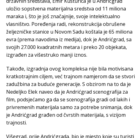
državnih sredstava, Emir Kusturica je u Andrićgrad
uložio sopstvena materijalna sredstva od 11 miliona
maraka i, što je još značajnije, svoje intelektualno
vlasništvo. Poređenja radi, rekonstrukcija obrušene
željezničke stanice u Novom Sadu koštala je 65 miliona
evra (prema navodima iz medija), dok je Andrićgrad, sa
svojih 27.000 kvadratnih metara i preko 20 objekata,
izgrađen za višestruko manji iznos.
Takođe, izgradnja ovog kompleksa nije bila motivisana
kratkotrajnim ciljem, već trajnom namjerom da se stvori
zadužbina za buduće generacije. S obzirom na to da je
Nedeljko Elek naveo da je Andrićgrad scenografija za
film, podsjećamo ga da se scenografija gradi od lakih i
privremenih materijala samo za potrebe snimanja, dok
je Andrićgrad građen od čvrstih materijala, s vizijom
trajnosti.
Višegrad, prije Andrićgrada, bio je mjesto koje su turisti