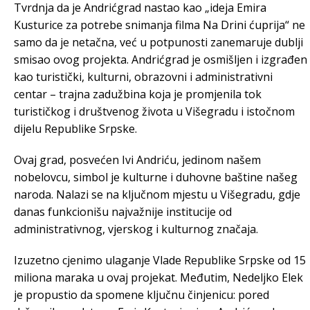
Tvrdnja da je Andrićgrad nastao kao „ideja Emira
Kusturice za potrebe snimanja filma Na Drini ćuprija“ ne
samo da je netačna, već u potpunosti zanemaruje dublji
smisao ovog projekta. Andrićgrad je osmišljen i izgrađen
kao turistički, kulturni, obrazovni i administrativni
centar – trajna zadužbina koja je promjenila tok
turističkog i društvenog života u Višegradu i istočnom
dijelu Republike Srpske.
Ovaj grad, posvećen Ivi Andriću, jedinom našem
nobelovcu, simbol je kulturne i duhovne baštine našeg
naroda. Nalazi se na ključnom mjestu u Višegradu, gdje
danas funkcionišu najvažnije institucije od
administrativnog, vjerskog i kulturnog značaja.
Izuzetno cjenimo ulaganje Vlade Republike Srpske od 15
miliona maraka u ovaj projekat. Međutim, Nedeljko Elek
je propustio da spomene ključnu činjenicu: pored