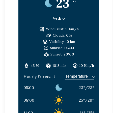
23
°C
Vedro
Wind Gust:
9 Km/h
Clouds:
0%
Visibility:
10 km
Sunrise:
05:44
Sunset:
20:00
43 %
1013 mb
10 Km/h
Hourly Forecast
05:00
23
°
/
23
°
08:00
25
°
/
29
°
11:00
31
°
/
35
°