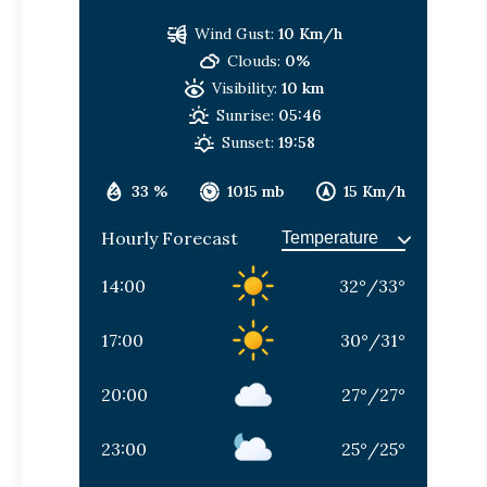
Wind Gust:
10 Km/h
Clouds:
0%
Visibility:
10 km
Sunrise:
05:46
Sunset:
19:58
33 %
1015 mb
15 Km/h
Hourly Forecast
14:00
32
°
/
33
°
17:00
30
°
/
31
°
20:00
27
°
/
27
°
23:00
25
°
/
25
°