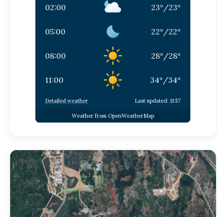
02:00
23
°
/
23
°
05:00
22
°
/
22
°
08:00
28
°
/
28
°
11:00
34
°
/
34
°
Detailed weather
Last updated: 11:57
Weather from OpenWeatherMap