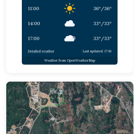
11:00
36
°
/
36
°
14:00
33
°
/
33
°
17:00
33
°
/
33
°
Detailed weather
Last updated: 17:16
Weather from OpenWeatherMap