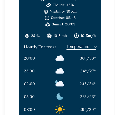
Clouds:
48%
Visibility:
10 km
Sunrise:
05:43
Sunset:
20:01
28 %
1013 mb
10 Km/h
Hourly Forecast
20:00
30
°
/
33
°
23:00
24
°
/
27
°
02:00
24
°
/
24
°
05:00
23
°
/
23
°
08:00
29
°
/
29
°