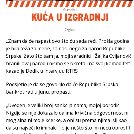
Oglas
„Znam da će napast ovo što ću sada reći. Prošla godina
je bila teža za mene, za nas, nego za narod Republike
Srpske. Zato što sam ja, moji saradnici i Željka Cvijanović
branili ovaj narod i nismo se okretali na svoj komoditet“,
kazao je Dodik u intervjuu RTRS.
Podsjetio je da se govorilo da će Republika Srpska
bankrotirati u junu, propasti…
„Uveden je veliki broj sankcija nama, mojoj porodici.
Nigdje se nije dokazalo da ima krivična odgovornost ni
mog sina ni moje kćerke, a oni su prema njima išli kao
da su najveći kriminalci.To je nešto što im neću oprostiti