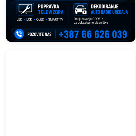
Trebinje, BA
04:56,
avg 10, 2026
22
°C
Vedro
Wind Gust:
9 Km/h
Clouds:
0%