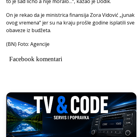
to je sad lično a nije moralo…“, kazao je Dodik.
On je rekao da je ministrica finansija Zora Vidović „junak
ovog vremena“ jer su na kraju prošle godine isplatili sve
obaveze iz budžeta.
(BN) Foto: Agencije
Facebook komentari