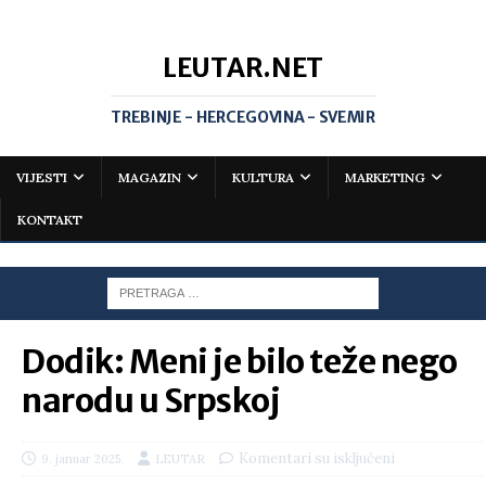
LEUTAR.NET
TREBINJE - HERCEGOVINA - SVEMIR
VIJESTI
MAGAZIN
KULTURA
MARKETING
KONTAKT
Dodik: Meni je bilo teže nego
narodu u Srpskoj
Komentari su isključeni
9. januar 2025.
LEUTAR