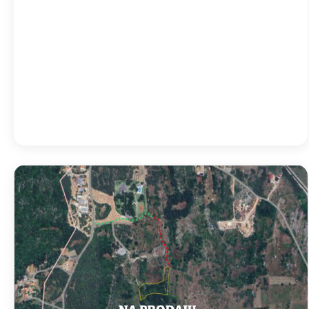
23:00
25
°
/
25
°
02:00
24
°
/
24
°
Detailed weather
Last updated: 04:43
Weather from OpenWeatherMap