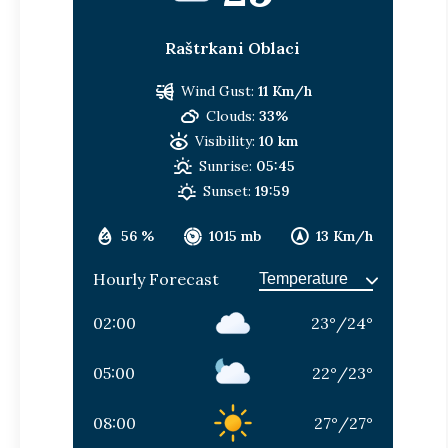
Raštrkani Oblaci
Wind Gust:
11 Km/h
Clouds:
33%
Visibility:
10 km
Sunrise:
05:45
Sunset:
19:59
56 %
1015 mb
13 Km/h
Hourly Forecast
02:00
23
°
/
24
°
05:00
22
°
/
23
°
08:00
27
°
/
27
°