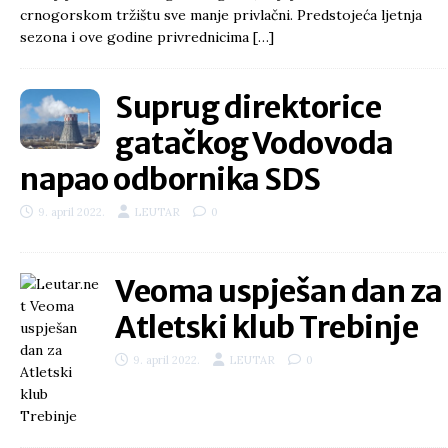
crnogorskom tržištu sve manje privlačni. Predstojeća ljetnja
sezona i ove godine privrednicima
[…]
Suprug direktorice
gatačkog Vodovoda
napao odbornika SDS
9. april 2022.
LEUTAR
0
Veoma uspješan dan za
Atletski klub Trebinje
9. april 2022.
LEUTAR
0