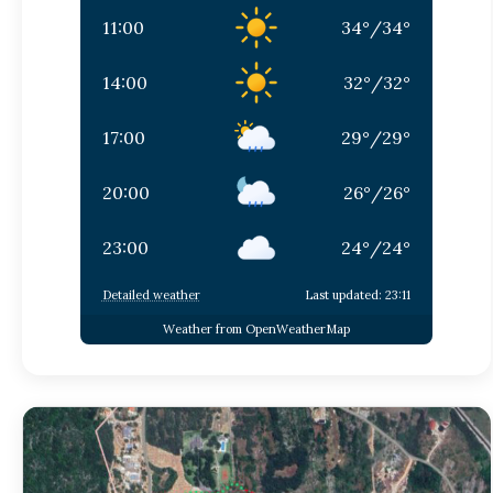
11:00
34
°
/
34
°
14:00
32
°
/
32
°
17:00
29
°
/
29
°
20:00
26
°
/
26
°
23:00
24
°
/
24
°
Detailed weather
Last updated: 23:11
Weather from OpenWeatherMap