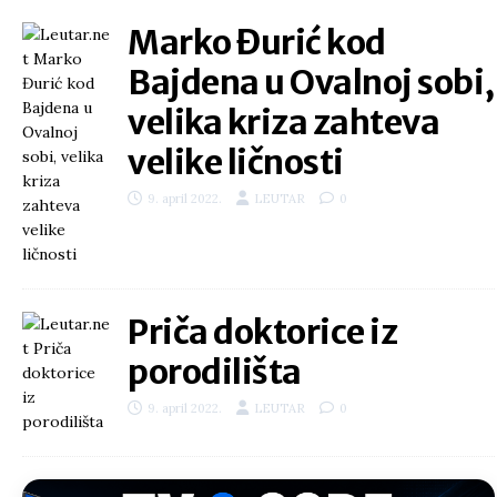
Marko Đurić kod
Bajdena u Ovalnoj sobi,
velika kriza zahteva
velike ličnosti
9. april 2022.
LEUTAR
0
Priča doktorice iz
porodilišta
9. april 2022.
LEUTAR
0