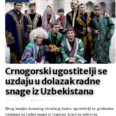
Crnogorski ugostitelji se
uzdaju u dolazak radne
snage iz Uzbekistana
9. april 2022.
LEUTAR
0
Zbog manjka domaćeg stručnog kadra, ugostitelji se godinama
oslanjaju na radnu snagu iz regiona, kojoj su uslovi na