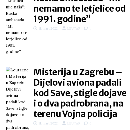
nemamo te letjelice od
1991. godine”
11. mart 2022.
LEUTAR
1
Misterija u Zagrebu –
Dijelovi aviona padali
kod Save, stigle dojave
i o dva padrobrana, na
terenu Vojna policija
11. mart 2022.
LEUTAR
0