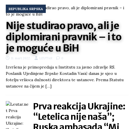
REPUBLIKA SRPSKA
Nije studirao pravo, ali je
diplomirani pravnik – i to
je moguće u BiH
11. mart 2022.
LEUTAR
0
Izvršena je primopredaja u Institutu za javno zdravlje RS.
Poslanik Ujedinjene Srpske Kostadin Vasić danas je sjeo u
fotelju vršioca dužnosti direktora te ustanove. Prema Statutu
ustanove na čijem je
[…]
Prva reakcija Ukrajine:
“Letelica nije naša”;
Ruska ambasada “Mi