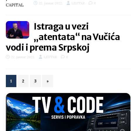
22. januar 2022.
LEUTAR
0
Istraga u vezi
„atentata“ na Vučića
vodi i prema Srpskoj
22. januar 2022.
LEUTAR
0
1
2
3
»