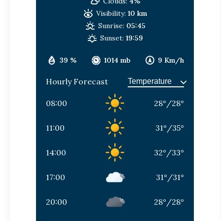
Clouds:
4%
Visibility:
10 km
Sunrise:
05:45
Sunset:
19:59
39 %
1014 mb
9 Km/h
Hourly Forecast
08:00
28
°
/
28
°
11:00
31
°
/
35
°
14:00
32
°
/
33
°
17:00
31
°
/
31
°
20:00
28
°
/
28
°