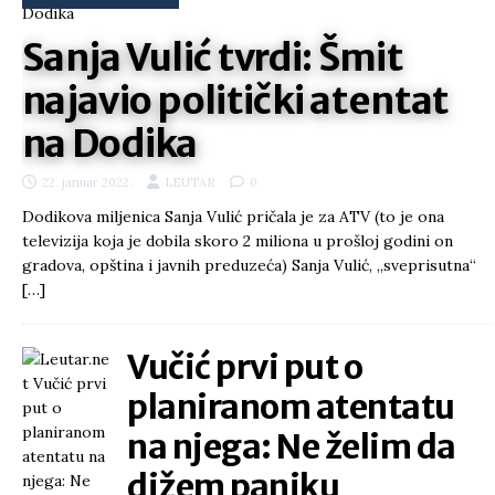
Sanja Vulić tvrdi: Šmit
najavio politički atentat
na Dodika
22. januar 2022.
LEUTAR
0
Dodikova miljenica Sanja Vulić pričala je za ATV (to je ona
televizija koja je dobila skoro 2 miliona u prošloj godini on
gradova, opština i javnih preduzeća) Sanja Vulić, „sveprisutna“
[…]
Vučić prvi put o
planiranom atentatu
na njega: Ne želim da
dižem paniku