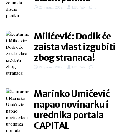
22. januar 2022.
LEUTAR
1
Milićević: Dodik će
zaista vlast izgubiti
zbog stranaca!
22. januar 2022.
LEUTAR
0
Marinko Umičević
napao novinarku i
urednika portala
CAPITAL