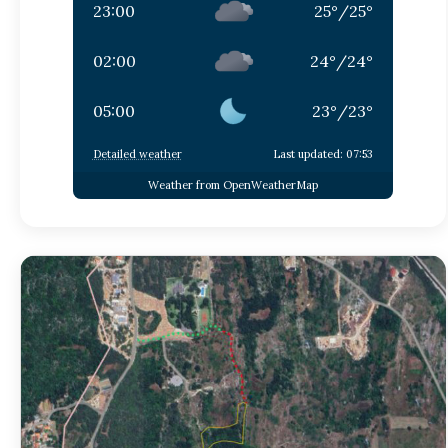
23:00
25
°
/
25
°
02:00
24
°
/
24
°
05:00
23
°
/
23
°
Detailed weather
Last updated: 07:53
Weather from OpenWeatherMap