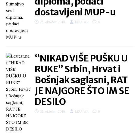
diploma, podaci
dostavljeni MUP-u
25. oktobar 2019.
LEUTAR
0
“NIKAD VIŠE PUŠKU U
RUKE” Srbin, Hrvat i
Bošnjak saglasni, RAT
JE NAJGORE ŠTO IM SE
DESILO
25. oktobar 2019.
LEUTAR
0