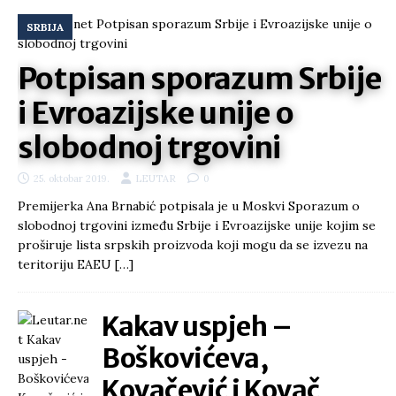
SRBIJA
Potpisan sporazum Srbije
i Evroazijske unije o
slobodnoj trgovini
25. oktobar 2019.
LEUTAR
0
Premijerka Ana Brnabić potpisala je u Moskvi Sporazum o
slobodnoj trgovini između Srbije i Evroazijske unije kojim se
proširuje lista srpskih proizvoda koji mogu da se izvezu na
teritoriju EAEU
[…]
Kakav uspjeh –
Boškovićeva,
Kovačević i Kovač