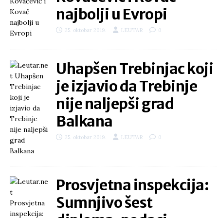
najbolji u Evropi
25. oktobar 2019.
LEUTAR
0
Uhapšen Trebinjac koji
je izjavio da Trebinje
nije naljepši grad
Balkana
25. oktobar 2019.
LEUTAR
0
Prosvjetna inspekcija:
Sumnjivo šest