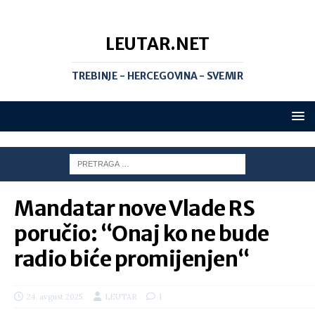
LEUTAR.NET
TREBINJE - HERCEGOVINA - SVEMIR
Mandatar nove Vlade RS
poručio: “Onaj ko ne bude
radio biće promijenjen“
24. avgust 2025.
LEUTAR
1