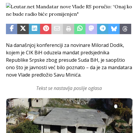
Na današnjoj konferenciji za novinare Milorad Dodik,
kojem je CIK BiH oduzela mandat predsjednika
Republike Srpske zbog presude Suda BiH, je saopštio
ono što je javnosti već bilo poznato – da je za mandatara
nove Vlade predložio Savu Minića.
Tekst se nastavlja poslije oglasa