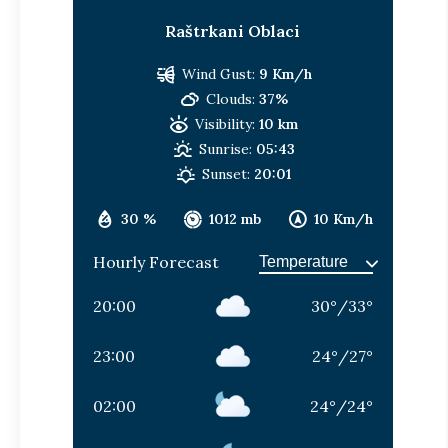
Raštrkani Oblaci
Wind Gust:
9 Km/h
Clouds:
37%
Visibility:
10 km
Sunrise:
05:43
Sunset:
20:01
30 %
1012 mb
10 Km/h
Hourly Forecast
20:00
30
°
/
33
°
23:00
24
°
/
27
°
02:00
24
°
/
24
°