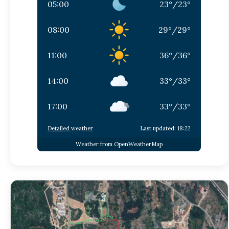
05:00
23
°
/
23
°
08:00
29
°
/
29
°
11:00
36
°
/
36
°
14:00
33
°
/
33
°
17:00
33
°
/
33
°
Detailed weather
Last updated: 18:22
Weather from OpenWeatherMap