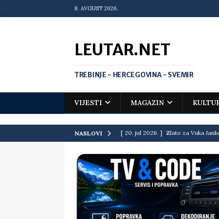
8. AVGUST 2026.
LEUTAR.NET
TREBINJE - HERCEGOVINA - SVEMIR
VIJESTI
MAGAZIN
KULTU
[ 20. jul 2026. ]
Zlato za Vuka Jank
NASLOVI
matematičkoj olimpijadi
VIJEST
[ 19. jul 2026. ]
Da li i obraz ima ci
[ 16. jul 2026. ]
Mile će da ti oprost
[ 16. jul 2026. ]
Krediti i dugovi El
[ 15. jul 2026. ]
Politički potres u 