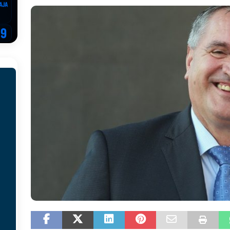
EGOVINA
o!
REPUBLIKA SRPSKA
 u sukobu, pogotovo nisu zbog Eleka
LIČNI STAV
ve im prepustimo, ostaće nam samo siledžije i tišina
BOSNA I
 računi
REPUBLIKA SRPSKA
onačelnik Splita, Željko Kerum
SVIJET