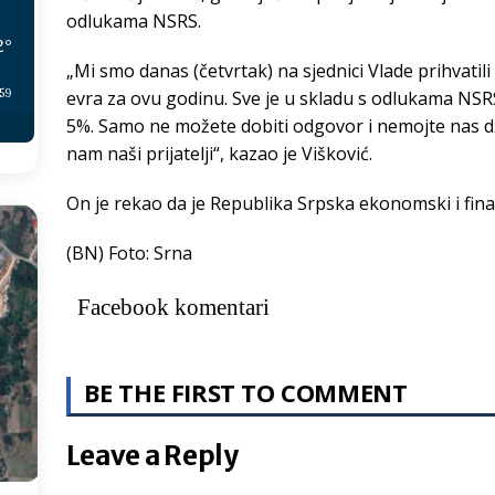
odlukama NSRS.
2
°
„Mi smo danas (četvrtak) na sjednici Vlade prihvatili
:59
evra za ovu godinu. Sve je u skladu s odlukama NS
5%. Samo ne možete dobiti odgovor i nemojte nas dža
nam naši prijatelji“, kazao je Višković.
On je rekao da je Republika Srpska ekonomski i finan
(BN) Foto: Srna
Facebook komentari
BE THE FIRST TO COMMENT
Leave a Reply