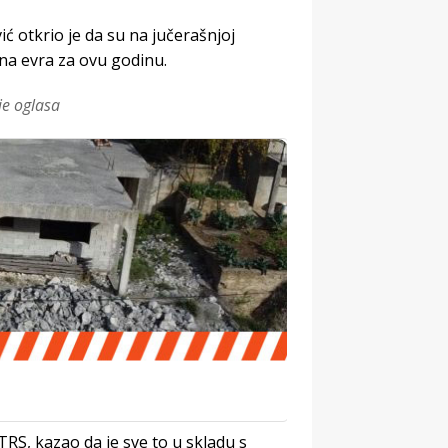
 otkrio je da su na jučerašnjoj
ona evra za ovu godinu.
je oglasa
RTRS, kazao da je sve to u skladu s