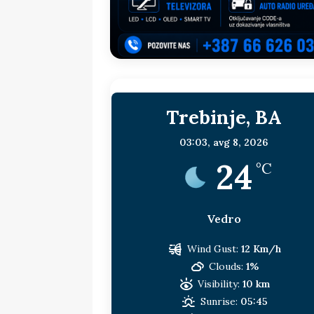
sljedeća meta!?
BOSNA I HERC
[ 14. jul 2026. ]
Budimiru je jako ža
[ 13. jul 2026. ]
Dodik i Vučić nisu
[ 11. jul 2026. ]
Ako se povučemo i s
Trebinje, BA
HERCEGOVINA
[ 9. jul 2026. ]
RTRS-u blokirani svi
03:03,
avg 8, 2026
24
[ 30. jul 2026. ]
Uhapšen bivši grad
°C
Vedro
Wind Gust:
12 Km/h
Clouds:
1%
Visibility:
10 km
Sunrise:
05:45