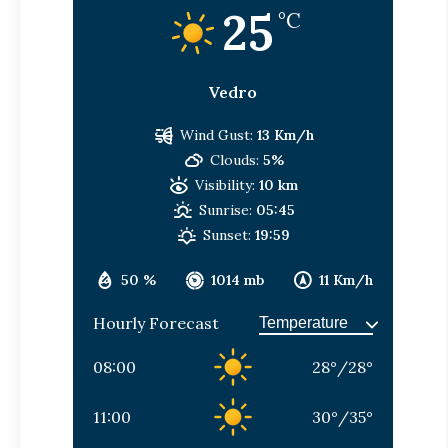
25
°C
Vedro
Wind Gust:
13 Km/h
Clouds:
5%
Visibility:
10 km
Sunrise:
05:45
Sunset:
19:59
50 %
1014 mb
11 Km/h
Hourly Forecast
08:00
28
°
/
28
°
11:00
30
°
/
35
°