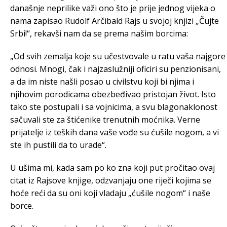
današnje neprilike važi ono što je prije jednog vijeka o
nama zapisao Rudolf Arčibald Rajs u svojoj knjizi „Čujte
Srbi!“, rekavši nam da se prema našim borcima:
„Od svih zemalja koje su učestvovale u ratu vaša najgore
odnosi. Mnogi, čak i najzaslužniji oficiri su penzionisani,
a da im niste našli posao u civilstvu koji bi njima i
njihovim porodicama obezbeđivao pristojan život. Isto
tako ste postupali i sa vojnicima, a svu blagonaklonost
sačuvali ste za štićenike trenutnih moćnika. Verne
prijatelje iz teških dana vaše vođe su ćušile nogom, a vi
ste ih pustili da to urade“.
U ušima mi, kada sam po ko zna koji put pročitao ovaj
citat iz Rajsove knjige, odzvanjaju one riječi kojima se
hoće reći da su oni koji vladaju „ćušile nogom“ i naše
borce.