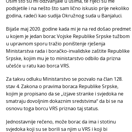
Osim što su mi odzvanjale u ušima, te riječi su me
podsjetile i na nešto što sam lično iskusio prije nekoliko
godina, radeći kao sudija Okružnog suda u Banjaluci.
Bijaše maj 2020. godine kada mi je na red došao predmet
u kojem je jedan borac Vojske Republike Srpske tužbom
u upravnom sporu tražio poništenje rješenja
Ministarstva rada i boračko-invalidske zaštite Republike
Srpske, kojim mu je to ministarstvo odbilo da prizna
učešće u ratu kao borca VRS.
Za takvu odluku Ministarstvo se pozvalo na član 128.
stav 4. Zakona o pravima boraca Republike Srpske,
kojim je propisano da se „izjave stranke i svjedoka ne
smatraju dovoljnim dokaznim sredstvima“ da bi se na
osnovu toga borcu VRS priznao taj status.
Jednostavnije rečeno, može borac da ima i stotinu
svjedoka koji su se borili sa njim u VRS i koji bi