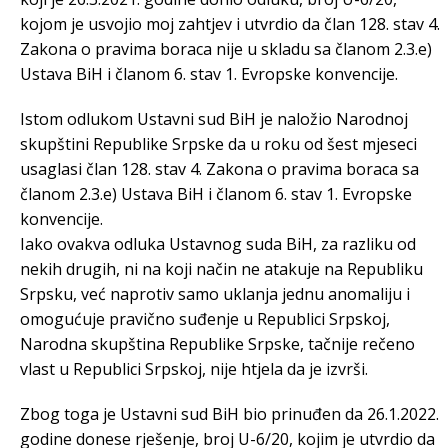
kojom je usvojio moj zahtjev i utvrdio da član 128. stav 4.
Zakona o pravima boraca nije u skladu sa članom 2.3.e)
Ustava BiH i članom 6. stav 1. Evropske konvencije.
Istom odlukom Ustavni sud BiH je naložio Narodnoj
skupštini Republike Srpske da u roku od šest mjeseci
usaglasi član 128. stav 4. Zakona o pravima boraca sa
članom 2.3.e) Ustava BiH i članom 6. stav 1. Evropske
konvencije.
Iako ovakva odluka Ustavnog suda BiH, za razliku od
nekih drugih, ni na koji način ne atakuje na Republiku
Srpsku, već naprotiv samo uklanja jednu anomaliju i
omogućuje pravično suđenje u Republici Srpskoj,
Narodna skupština Republike Srpske, tačnije rečeno
vlast u Republici Srpskoj, nije htjela da je izvrši.
Zbog toga je Ustavni sud BiH bio prinuđen da 26.1.2022.
godine donese rješenje, broj U-6/20, kojim je utvrdio da