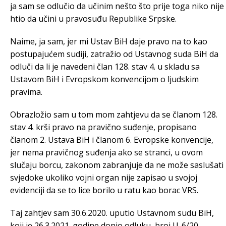
ja sam se odlučio da učinim nešto što prije toga niko nije
htio da učini u pravosuđu Republike Srpske.
Naime, ja sam, jer mi Ustav BiH daje pravo na to kao
postupajućem sudiji, zatražio od Ustavnog suda BiH da
odluči da li je navedeni član 128. stav 4. u skladu sa
Ustavom BiH i Evropskom konvencijom o ljudskim
pravima.
Obrazložio sam u tom mom zahtjevu da se članom 128.
stav 4. krši pravo na pravično suđenje, propisano
članom 2. Ustava BiH i članom 6. Evropske konvencije,
jer nema pravičnog suđenja ako se stranci, u ovom
slučaju borcu, zakonom zabranjuje da ne može saslušati
svjedoke ukoliko vojni organ nije zapisao u svojoj
evidenciji da se to lice borilo u ratu kao borac VRS.
Taj zahtjev sam 30.6.2020. uputio Ustavnom sudu BiH,
koji je 26.3.2021. godine donio odluku, broj U-6/20,