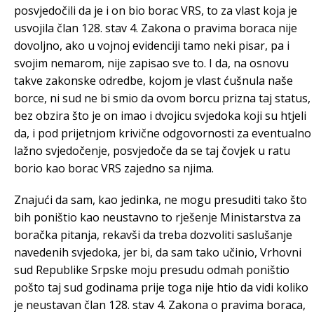
posvjedočili da je i on bio borac VRS, to za vlast koja je
usvojila član 128. stav 4. Zakona o pravima boraca nije
dovoljno, ako u vojnoj evidenciji tamo neki pisar, pa i
svojim nemarom, nije zapisao sve to. I da, na osnovu
takve zakonske odredbe, kojom je vlast ćušnula naše
borce, ni sud ne bi smio da ovom borcu prizna taj status,
bez obzira što je on imao i dvojicu svjedoka koji su htjeli
da, i pod prijetnjom krivične odgovornosti za eventualno
lažno svjedočenje, posvjedoče da se taj čovjek u ratu
borio kao borac VRS zajedno sa njima.
Znajući da sam, kao jedinka, ne mogu presuditi tako što
bih poništio kao neustavno to rješenje Ministarstva za
boračka pitanja, rekavši da treba dozvoliti saslušanje
navedenih svjedoka, jer bi, da sam tako učinio, Vrhovni
sud Republike Srpske moju presudu odmah poništio
pošto taj sud godinama prije toga nije htio da vidi koliko
je neustavan član 128. stav 4. Zakona o pravima boraca,