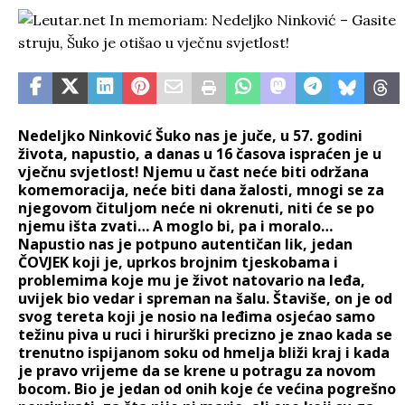
Nedeljko Ninković Šuko nas je juče, u 57. godini
života, napustio, a danas u 16 časova ispraćen je u
vječnu svjetlost! Njemu u čast neće biti održana
komemoracija, neće biti dana žalosti, mnogi se za
njegovom čituljom neće ni okrenuti, niti će se po
njemu išta zvati… A moglo bi, pa i moralo…
Napustio nas je potpuno autentičan lik, jedan
ČOVJEK koji je, uprkos brojnim tjeskobama i
problemima koje mu je život natovario na leđa,
uvijek bio vedar i spreman na šalu. Štaviše, on je od
svog tereta koji je nosio na leđima osjećao samo
težinu piva u ruci i hirurški precizno je znao kada se
trenutno ispijanom soku od hmelja bliži kraj i kada
je pravo vrijeme da se krene u potragu za novom
bocom. Bio je jedan od onih koje će većina pogrešno