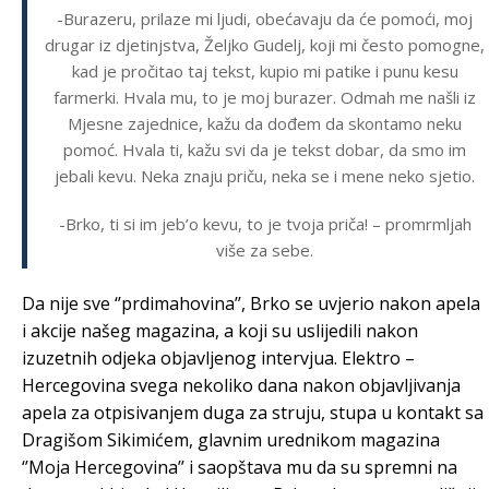
-Burazeru, prilaze mi ljudi, obećavaju da će pomoći, moj
drugar iz djetinjstva, Željko Gudelj, koji mi često pomogne,
kad je pročitao taj tekst, kupio mi patike i punu kesu
farmerki. Hvala mu, to je moj burazer. Odmah me našli iz
Mjesne zajednice, kažu da dođem da skontamo neku
pomoć. Hvala ti, kažu svi da je tekst dobar, da smo im
jebali kevu. Neka znaju priču, neka se i mene neko sjetio.
-Brko, ti si im jeb’o kevu, to je tvoja priča! – promrmljah
više za sebe.
Da nije sve ‘’prdimahovina’’, Brko se uvjerio nakon apela
i akcije našeg magazina, a koji su uslijedili nakon
izuzetnih odjeka objavljenog intervjua. Elektro –
Hercegovina svega nekoliko dana nakon objavljivanja
apela za otpisivanjem duga za struju, stupa u kontakt sa
Dragišom Sikimićem, glavnim urednikom magazina
‘’Moja Hercegovina’’ i saopštava mu da su spremni na