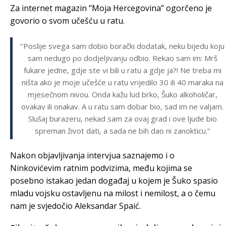
Za internet magazin ‘’Moja Hercegovina’’ ogorčeno je
govorio o svom učešću u ratu.
‘’Poslije svega sam dobio borački dodatak, neku bijedu koju
sam nedugo po dodjeljivanju odbio. Rekao sam im: Mrš
fukare jedne, gdje ste vi bili u ratu a gdje ja?! Ne treba mi
ništa ako je moje učešće u ratu vrijedilo 30 ili 40 maraka na
mjesečnom nivou. Onda kažu lud brko, Šuko alkoholičar,
ovakav ili onakav. A u ratu sam dobar bio, sad im ne valjam.
Slušaj burazeru, nekad sam za ovaj grad i ove ljude bio
spreman život dati, a sada ne bih dao ni zanokticu.”
Nakon objavljivanja intervjua saznajemo i o
Ninkovićevim ratnim podvizima, među kojima se
posebno istakao jedan događaj u kojem je Šuko spasio
mladu vojsku ostavljenu na milost i nemilost, a o čemu
nam je svjedočio Aleksandar Spaić.