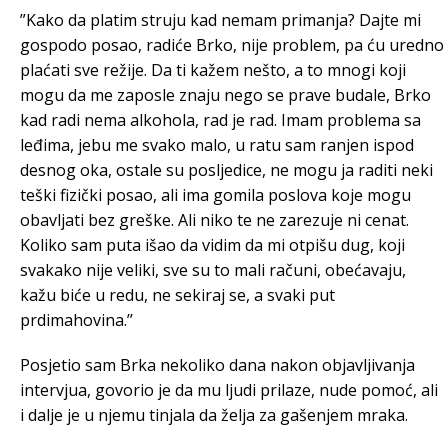
”Kako da platim struju kad nemam primanja? Dajte mi
gospodo posao, radiće Brko, nije problem, pa ću uredno
plaćati sve režije. Da ti kažem nešto, a to mnogi koji
mogu da me zaposle znaju nego se prave budale, Brko
kad radi nema alkohola, rad je rad. Imam problema sa
leđima, jebu me svako malo, u ratu sam ranjen ispod
desnog oka, ostale su posljedice, ne mogu ja raditi neki
teški fizički posao, ali ima gomila poslova koje mogu
obavljati bez greške. Ali niko te ne zarezuje ni cenat.
Koliko sam puta išao da vidim da mi otpišu dug, koji
svakako nije veliki, sve su to mali računi, obećavaju,
kažu biće u redu, ne sekiraj se, a svaki put
prdimahovina.’’
Posjetio sam Brka nekoliko dana nakon objavljivanja
intervjua, govorio je da mu ljudi prilaze, nude pomoć, ali
i dalje je u njemu tinjala da želja za gašenjem mraka.