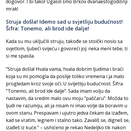
dogovor. I bi tako! Ugasili smo Brkov dvanaestogodišnji
mrak!
Struja došla! Idemo sad u svjetliju budućnost!
Šifra: Tonemo, ali brod ide dalje!
Kada su mu uključili struju, takođe se stoički nosio sa
svjetlom, ljubeći svijeću i govoreći joj: neka meni tebe, ti
si me spasila.
”Struja došla! Hvala vama, hvala dobrim ljudima i braći
koja su mi pomogla da poslije toliko vremena i ja malo
progledam kroz svoje oči. U svijetliju budućnost. Šifra
”Tonemo, ali brod ide dalje”. Sada imam volju da
nastavim, da sredim malo ovu moju ”paščaru”. Možda to
ljudi ne razumiju, ali ja nisam ni imao volje da boravim u
ovom stanu. Prespavam i ujutro jedva čekam da izađem,
kad se vratim, legnem i stalno tako. Zavališ se, digneš se,
izađeš iz kuće.’’ – ushićeno je rekao Nedeljko tik nakon