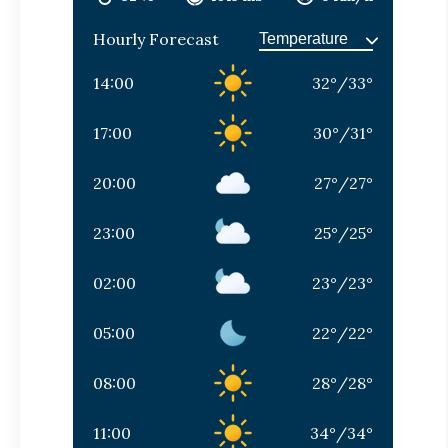
Hourly Forecast
14:00
32
°
/
33
°
17:00
30
°
/
31
°
20:00
27
°
/
27
°
23:00
25
°
/
25
°
02:00
23
°
/
23
°
05:00
22
°
/
22
°
08:00
28
°
/
28
°
11:00
34
°
/
34
°