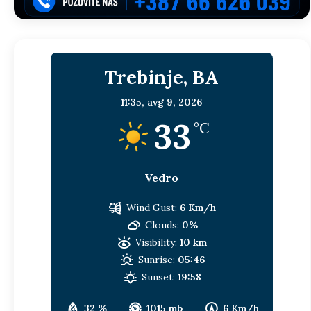
Trebinje, BA
11:35,
avg 9, 2026
33
°C
Vedro
Wind Gust:
6 Km/h
Clouds:
0%
Visibility:
10 km
Sunrise:
05:46
Sunset:
19:58
32 %
1015 mb
6 Km/h