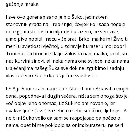
gašenja mraka.
I sve ovo gorenapisano je bio Šuko, jedinstven
stanovnik grada na Trebišnjici, čovjek koji sada negdje
odozgo mršti lice i mrmlja: de burazeru, ne seri više,
ajmo pivo popiti! I neću više srati Brko, majke mi! Živio ti
meni u svjetlosti vječnoj, u zdravlje burazeru moj dobri!
Tonemo, ali brod ide dalje, žalosna nam majka, izdali su
nas kurvini sinovi, ali neka nama one svijeće, neka nama
u sjećanjima našeg Šuka sve dok ne izgubimo i zadnju
vlas i odemo kod Brka u vječnu svjetlost…
PS A ja Vam nisam napisao ništa od onih Brkovih i mojih
dana, popodneva i dugih večera, ništa sem onoga što je
već objavljeno onomad, uz Šukino aminovanje, jer
ovakve ljude čuvaš za sebe i u sebi, sebično, djetinje… A
ne bi ni Šuko volio da sam se raspojasao pa počeo o
nama, opet bi me poklopio sa onim: burazeru, ne seri