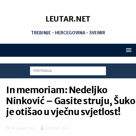
LEUTAR.NET
TREBINJE - HERCEGOVINA - SVEMIR
In memoriam: Nedeljko
Ninković – Gasite struju, Šuko
je otišao u vječnu svjetlost!
10. avgust 2022.
LEUTAR
1