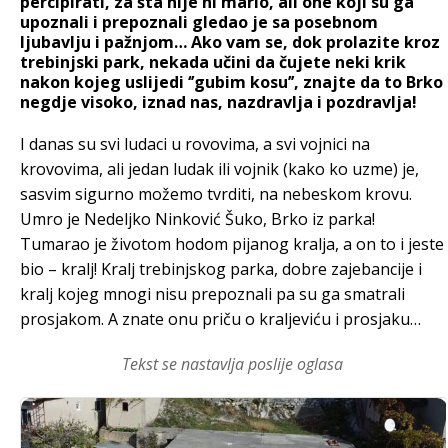
percipirati, za šta nije ni mario, ali one koji su ga
upoznali i prepoznali gledao je sa posebnom
ljubavlju i pažnjom… Ako vam se, dok prolazite kroz
trebinjski park, nekada učini da čujete neki krik
nakon kojeg uslijedi ‘’gubim kosu’’, znajte da to Brko
negdje visoko, iznad nas, nazdravlja i pozdravlja!
I danas su svi ludaci u rovovima, a svi vojnici na
krovovima, ali jedan ludak ili vojnik (kako ko uzme) je,
sasvim sigurno možemo tvrditi, na nebeskom krovu.
Umro je Nedeljko Ninković Šuko, Brko iz parka!
Tumarao je životom hodom pijanog kralja, a on to i jeste
bio – kralj! Kralj trebinjskog parka, dobre zajebancije i
kralj kojeg mnogi nisu prepoznali pa su ga smatrali
prosjakom. A znate onu priču o kraljeviću i prosjaku…
Tekst se nastavlja poslije oglasa