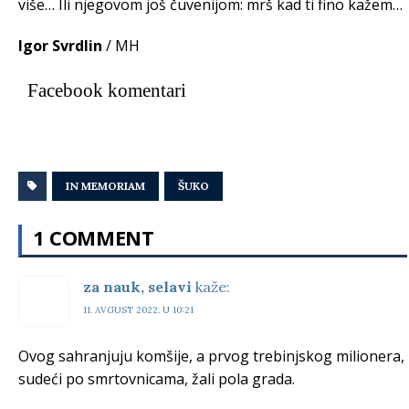
više… Ili njegovom još čuvenijom: mrš kad ti fino kažem…
Igor Svrdlin
/ MH
Facebook komentari
IN MEMORIAM
ŠUKO
1 COMMENT
za nauk, selavi
kaže:
11. AVGUST 2022. U 10:21
Ovog sahranjuju komšije, a prvog trebinjskog milionera,
sudeći po smrtovnicama, žali pola grada.