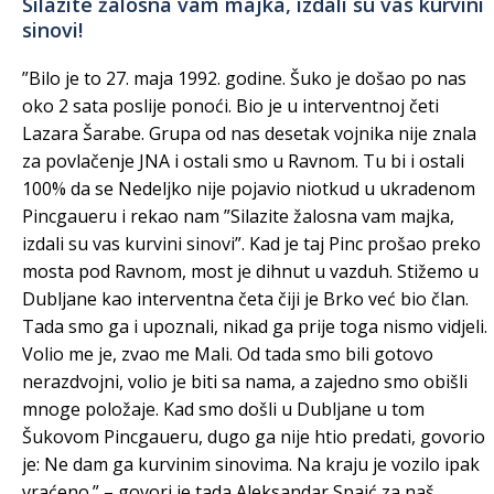
Silazite žalosna vam majka, izdali su vas kurvini
sinovi!
”Bilo je to 27. maja 1992. godine. Šuko je došao po nas
oko 2 sata poslije ponoći. Bio je u interventnoj četi
Lazara Šarabe. Grupa od nas desetak vojnika nije znala
za povlačenje JNA i ostali smo u Ravnom. Tu bi i ostali
100% da se Nedeljko nije pojavio niotkud u ukradenom
Pincgaueru i rekao nam ”Silazite žalosna vam majka,
izdali su vas kurvini sinovi”. Kad je taj Pinc prošao preko
mosta pod Ravnom, most je dihnut u vazduh. Stižemo u
Dubljane kao interventna četa čiji je Brko već bio član.
Tada smo ga i upoznali, nikad ga prije toga nismo vidjeli.
Volio me je, zvao me Mali. Od tada smo bili gotovo
nerazdvojni, volio je biti sa nama, a zajedno smo obišli
mnoge položaje. Kad smo došli u Dubljane u tom
Šukovom Pincgaueru, dugo ga nije htio predati, govorio
je: Ne dam ga kurvinim sinovima. Na kraju je vozilo ipak
vraćeno.” – govori je tada Aleksandar Spaić za naš