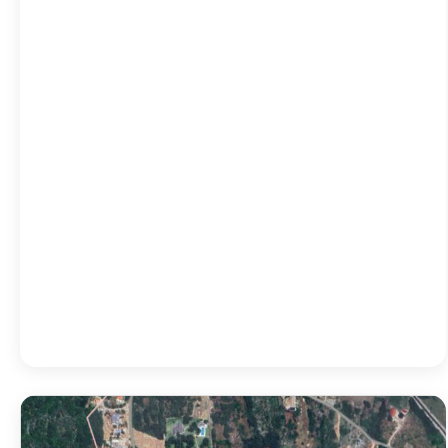
20:00
27
°
/
27
°
23:00
25
°
/
25
°
02:00
24
°
/
24
°
05:00
23
°
/
23
°
08:00
29
°
/
29
°
11:00
34
°
/
34
°
Detailed weather
Last updated: 11:00
Weather from OpenWeatherMap