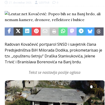
27. decembar 2021.
LEUTAR
0
Radovan Kovačević portparol SNSD i savjetnik člana
Predsjedništva BiH Milorada Dodika, prokometarisao je
tzv. „opuštenu šetnju“ Draška Stanivukovića, Jelene
Trivić i Branislava Borenovića na Banj brdu.
Tekst se nastavlja poslije oglasa