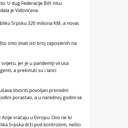
o. U dug Federacije BiH nisu
dala je Vidovićeva.
bliku Srpsku 320 miliona KM, a novac
što smo imali isti broj zaposlenih na
 svijetu, jer je u pandemiji virusa
ti, a prekinuti su i lanci
ava stvoriti povoljan privredni
godini porastao, a u narednoj godini se
 Azije vraćaju u Evropu. Ovo ne bi
blika Srpska drži pod kontrolom, nešto