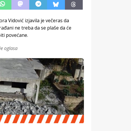
a Vidović izjavila je večeras da
rađani ne treba da se plaše da će
biti povećane.
je oglasa