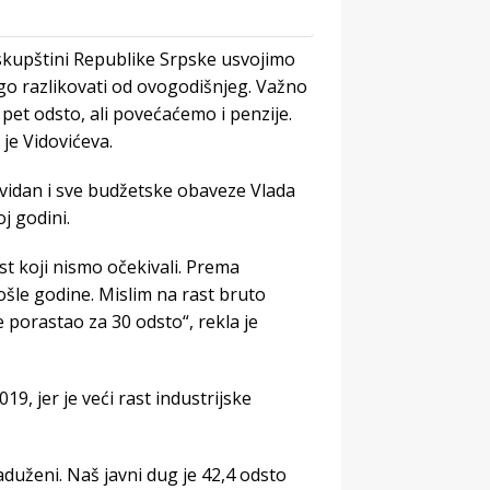
skupštini Republike Srpske usvojimo
o razlikovati od ovogodišnjeg. Važno
pet odsto, ali povećaćemo i penzije.
je Vidovićeva.
kvidan i sve budžetske obaveze Vlada
j godini.
st koji nismo očekivali. Prema
e godine. Mislim na rast bruto
 porastao za 30 odsto“, rekla je
19, jer je veći rast industrijske
duženi. Naš javni dug je 42,4 odsto