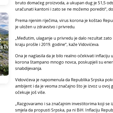
bruto domaćeg proizvoda, a ukupan dug je 51,5 odst
uračunati kantoni i zato se ne možemo porediti“, do
Prema njenim riječima, virus korona je koštao Repu
je uložen u zdravstvo i privredu.
„Međutim, ulaganje u privredu je dalo rezultat zato 
kraju prošle i 2019. godine“, kaže Vidovićeva.
Ona je naglasila da je bilo realno očekivati inflaciju u
korona štampano mnogo novca, poskupjeli su energen
snabdijevanja.
Vidovićeva je napomenula da Republika Srpska pokuš
ambijent i da je veoma značajno što je izvoz u ovoj 
očekuje još više.
„Razgovaramo i sa značajnim investitorima koji se iz
smjela da propusti Srpska, pa ni BiH. Inflaciju Repu