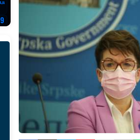
EGOVINA
o!
REPUBLIKA SRPSKA
 u sukobu, pogotovo nisu zbog Eleka
LIČNI STAV
ve im prepustimo, ostaće nam samo siledžije i tišina
BOSNA I
 računi
REPUBLIKA SRPSKA
onačelnik Splita, Željko Kerum
SVIJET