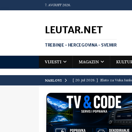
7. AVGUST 2026.
LEUTAR.NET
TREBINJE - HERCEGOVINA - SVEMIR
VIJESTI
MAGAZIN
KULTU
[ 20. jul 2026. ]
Zlato za Vuka Jank
NASLOVI
matematičkoj olimpijadi
VIJEST
[ 19. jul 2026. ]
Da li i obraz ima ci
[ 16. jul 2026. ]
Mile će da ti oprost
[ 16. jul 2026. ]
Krediti i dugovi El
[ 15. jul 2026. ]
Politički potres u 