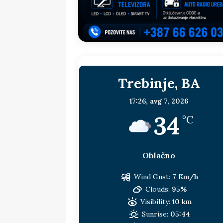
sljedeća meta!?
BOSNA I HERC
[ 14. jul 2026. ]
Budimiru je jako ža
[ 13. jul 2026. ]
Dodik i Vučić nisu
[ 11. jul 2026. ]
Ako se povučemo i s
Trebinje, BA
HERCEGOVINA
[ 9. jul 2026. ]
RTRS-u blokirani svi
17:26,
avg 7, 2026
34
[ 30. jul 2026. ]
Uhapšen bivši grad
°C
Oblačno
Wind Gust:
7 Km/h
Clouds:
95%
Visibility:
10 km
Sunrise:
05:44