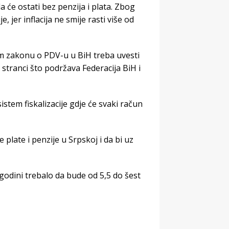
a će ostati bez penzija i plata. Zbog
 jer inflacija ne smije rasti više od
om zakonu o PDV-u u BiH treba uvesti
u stranci što podržava Federacija BiH i
istem fiskalizacije gdje će svaki račun
plate i penzije u Srpskoj i da bi uz
godini trebalo da bude od 5,5 do šest