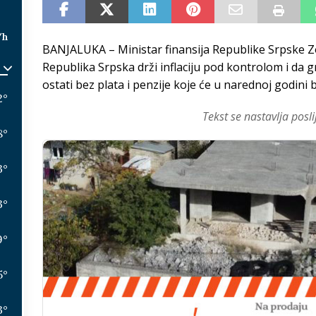
/h
BANJALUKA – Ministar finansija Republike Srpske Zor
Republika Srpska drži inflaciju pod kontrolom i da g
ostati bez plata i penzije koje će u narednoj godini 
2
°
Tekst se nastavlja posli
8
°
3
°
3
°
9
°
5
°
3
°