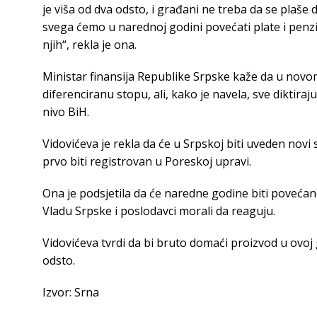
je viša od dva odsto, i građani ne treba da se plaše d
svega ćemo u narednoj godini povećati plate i penzije,
njih“, rekla je ona.
Ministar finansija Republike Srpske kaže da u nov
diferenciranu stopu, ali, kako je navela, sve diktiraj
nivo BiH.
Vidovićeva je rekla da će u Srpskoj biti uveden novi s
prvo biti registrovan u Poreskoj upravi.
Ona je podsjetila da će naredne godine biti povećane 
Vladu Srpske i poslodavci morali da reaguju.
Vidovićeva tvrdi da bi bruto domaći proizvod u ovoj 
odsto.
Izvor: Srna