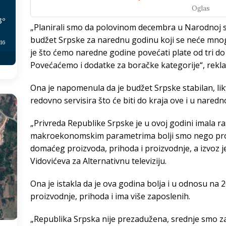
Oglas
3
°
„Planirali smo da polovinom decembra u Narodnoj 
budžet Srpske za narednu godinu koji se neće mnog
:16
je što ćemo naredne godine povećati plate od tri do 
Povećaćemo i dodatke za boračke kategorije“, rekla 
Ona je napomenula da je budžet Srpske stabilan, li
redovno servisira što će biti do kraja ove i u naredno
„Privreda Republike Srpske je u ovoj godini imala ra
makroekonomskim parametrima bolji smo nego prošl
domaćeg proizvoda, prihoda i proizvodnje, a izvoz je
Vidovićeva za Alternativnu televiziju.
Ona je istakla da je ova godina bolja i u odnosu na 20
proizvodnje, prihoda i ima više zaposlenih.
„Republika Srpska nije prezadužena, srednje smo za