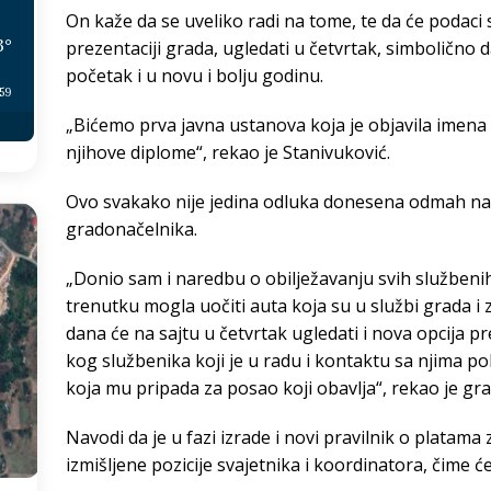
On kaže da se uveliko radi na tome, te da će podaci 
3
°
prezentaciji grada, ugledati u četvrtak, simbolično
početak i u novu i bolju godinu.
:59
„Bićemo prva javna ustanova koja je objavila imena 
njihove diplome“, rekao je Stanivuković.
Ovo svakako nije jedina odluka donesena odmah n
gradonačelnika.
„Donio sam i naredbu o obilježavanju svih služben
trenutku mogla uočiti auta koja su u službi grada i z
dana će na sajtu u četvrtak ugledati i nova opcija pr
kog službenika koji je u radu i kontaktu sa njima 
koja mu pripada za posao koji obavlja“, rekao je gr
Navodi da je u fazi izrade i novi pravilnik o platama
izmišljene pozicije svajetnika i koordinatora, čime ć