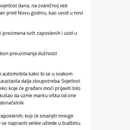
svjetlost dana, na zvaničnoj veb
 dan pred Novu godinu, kao uvod u novi
i prezimena svih zaposlenih i uvid u
akon preuzimanja dužnosti
ih automobila kako bi se u svakom
austavila dalja zloupotreba. Svjetlost
eko koje će građani moći prijaviti bilo
pokušao da uzme marku viška od one
adonačelnik.
 zaposlenih, koji će smanjiti mnoge
e se napraviti velike uštede u budžetu.