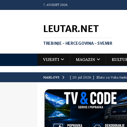
7. AVGUST 2026.
LEUTAR.NET
TREBINJE - HERCEGOVINA - SVEMIR
VIJESTI
MAGAZIN
KULTU
[ 20. jul 2026. ]
Zlato za Vuka Jank
NASLOVI
matematičkoj olimpijadi
VIJEST
[ 19. jul 2026. ]
Da li i obraz ima ci
[ 16. jul 2026. ]
Mile će da ti oprost
[ 16. jul 2026. ]
Krediti i dugovi El
[ 15. jul 2026. ]
Politički potres u 