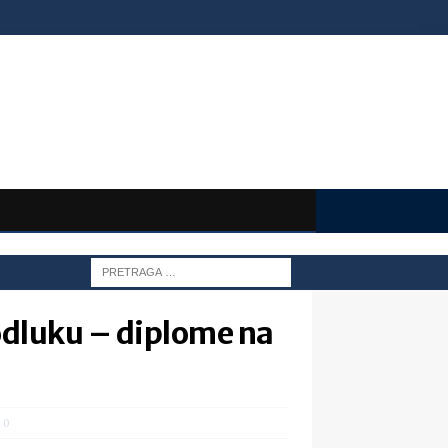
odluku – diplome na
0