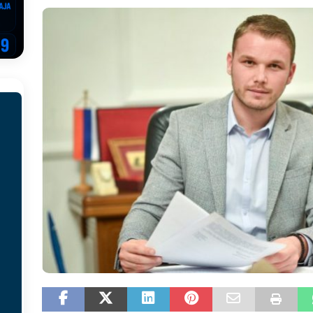
EGOVINA
o!
REPUBLIKA SRPSKA
 u sukobu, pogotovo nisu zbog Eleka
LIČNI STAV
ve im prepustimo, ostaće nam samo siledžije i tišina
BOSNA I
 računi
REPUBLIKA SRPSKA
onačelnik Splita, Željko Kerum
SVIJET