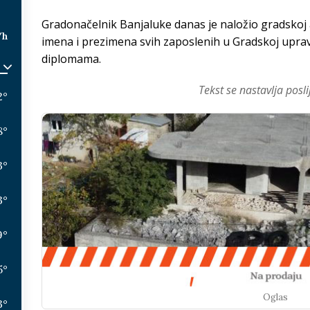
Gradonačelnik Banjaluke danas je naložio gradskoj 
/h
imena i prezimena svih zaposlenih u Gradskoj uprav
diplomama.
Tekst se nastavlja posli
2
°
8
°
3
°
3
°
9
°
5
°
Oglas
3
°