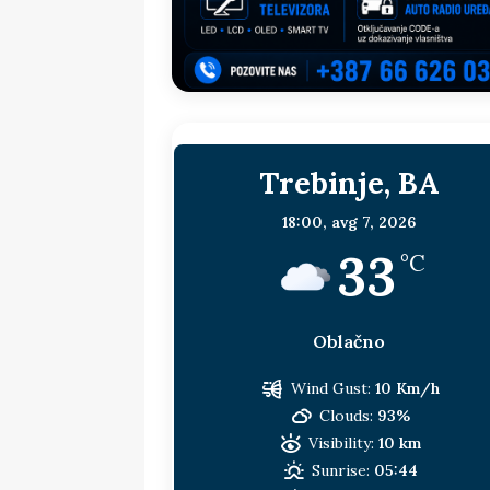
sljedeća meta!?
BOSNA I HERC
[ 14. jul 2026. ]
Budimiru je jako ža
[ 13. jul 2026. ]
Dodik i Vučić nisu
[ 11. jul 2026. ]
Ako se povučemo i s
Trebinje, BA
HERCEGOVINA
[ 9. jul 2026. ]
RTRS-u blokirani svi
18:00,
avg 7, 2026
33
[ 30. jul 2026. ]
Uhapšen bivši grad
°C
Oblačno
Wind Gust:
10 Km/h
Clouds:
93%
Visibility:
10 km
Sunrise:
05:44