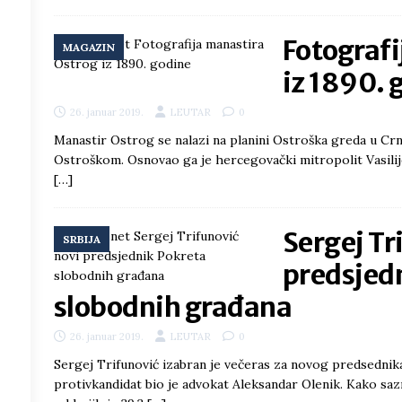
Fotografi
/h
MAGAZIN
iz 1890. 
26. januar 2019.
LEUTAR
0
3
°
Manastir Ostrog se nalazi na planini Ostroška greda u Crn
Ostroškom. Osnovao ga je hercegovački mitropolit Vasilije u
3
°
[…]
1
°
Sergej Tr
SRBIJA
7
°
predsjed
slobodnih građana
5
°
26. januar 2019.
LEUTAR
0
3
°
Sergej Trifunović izabran je večeras za novog predsedni
protivkandidat bio je advokat Aleksandar Olenik. Kako sazn
2
°