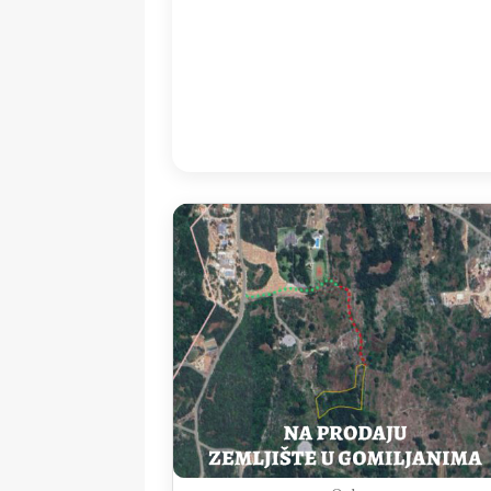
08:00
28
°
/
2
Detailed weather
Last updated: 10
Weather from OpenWeatherMap