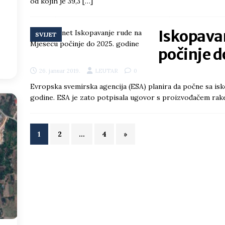
od kojih je 39,3
[…]
8
°
Iskopava
SVIJET
:47
počinje d
26. januar 2019.
LEUTAR
0
Evropska svemirska agencija (ESA) planira da počne sa is
godine. ESA je zato potpisala ugovor s proizvođačem raket
1
2
…
4
»