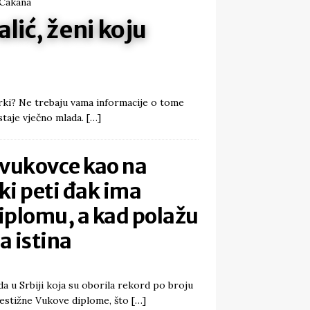
alić, ženi koju
rki? Ne trebaju vama informacije o tome
staje vječno mlada.
[…]
 vukovce kao na
aki peti đak ima
iplomu, a kad polažu
na istina
da u Srbiji koja su oborila rekord po broju
restižne Vukove diplome, što
[…]