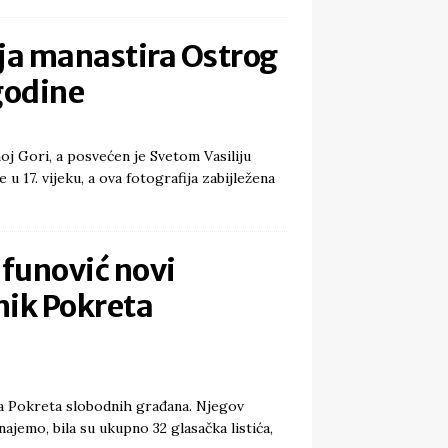
ja manastira Ostrog
godine
oj Gori, a posvećen je Svetom Vasiliju
 17. vijeku, a ova fotografija zabijležena
ifunović novi
nik Pokreta
ka Pokreta slobodnih građana. Njegov
ajemo, bila su ukupno 32 glasačka listića,