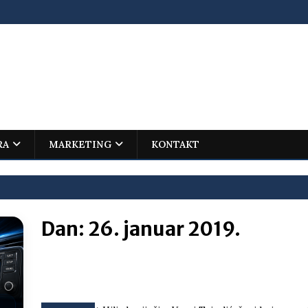
RA
MARKETING
KONTAKT
Dan:
26. januar 2019.
ovića – istorijski uspjeh mladog Trebinjca na Međunarodnoj
I
jenu?
BOSNA I HERCEGOVINA
i što te tukao
LIČNI STAV