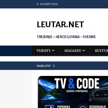
9. AVGUST 2026.
LEUTAR.NET
TREBINJE - HERCEGOVINA - SVEMIR
VIJESTI
MAGAZIN
KULTU
NASLOVI
[ 20. jul 2026. ]
Zlato za Vuka Jank
matematičkoj olimpijadi
VIJEST
[ 19. jul 2026. ]
Da li i obraz ima ci
[ 16. jul 2026. ]
Mile će da ti oprost