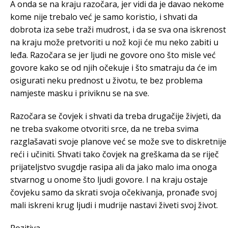
A onda se na kraju razočara, jer vidi da je davao nekome
kome nije trebalo već je samo koristio, i shvati da
dobrota iza sebe traži mudrost, i da se sva ona iskrenost
na kraju može pretvoriti u nož koji će mu neko zabiti u
leđa. Razočara se jer ljudi ne govore ono što misle već
govore kako se od njih očekuje i što smatraju da će im
osigurati neku prednost u životu, te bez problema
namjeste masku i priviknu se na sve.
Razočara se čovjek i shvati da treba drugačije živjeti, da
ne treba svakome otvoriti srce, da ne treba svima
razglašavati svoje planove već se može sve to diskretnije
reći i učiniti. Shvati tako čovjek na greškama da se riječ
prijateljstvo svugdje rasipa ali da jako malo ima onoga
stvarnog u onome što ljudi govore. I na kraju ostaje
čovjeku samo da skrati svoja očekivanja, pronađe svoj
mali iskreni krug ljudi i mudrije nastavi živeti svoj život.