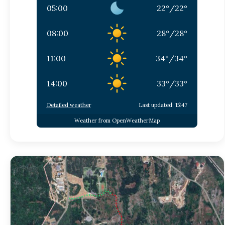
05:00
22
°
/
22
°
08:00
28
°
/
28
°
11:00
34
°
/
34
°
14:00
33
°
/
33
°
Detailed weather
Last updated: 15:47
Weather from OpenWeatherMap