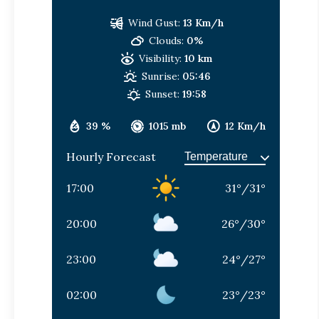
Wind Gust:
13 Km/h
Clouds:
0%
Visibility:
10 km
Sunrise:
05:46
Sunset:
19:58
39 %
1015 mb
12 Km/h
Hourly Forecast
17:00
31
°
/
31
°
20:00
26
°
/
30
°
23:00
24
°
/
27
°
02:00
23
°
/
23
°