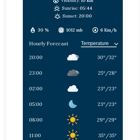
Visibility:
10 km
Sunrise:
05:44
Sunset:
20:00
30 %
1012 mb
6 Km/h
Hourly Forecast
20:00
30
°
/
32
°
23:00
25
°
/
28
°
02:00
23
°
/
23
°
05:00
23
°
/
23
°
08:00
29
°
/
29
°
11:00
35
°
/
35
°