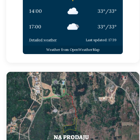
14:00
33
°
/
33
°
17:00
33
°
/
33
°
Detailed weather
Last updated: 17:39
Weather from OpenWeatherMap