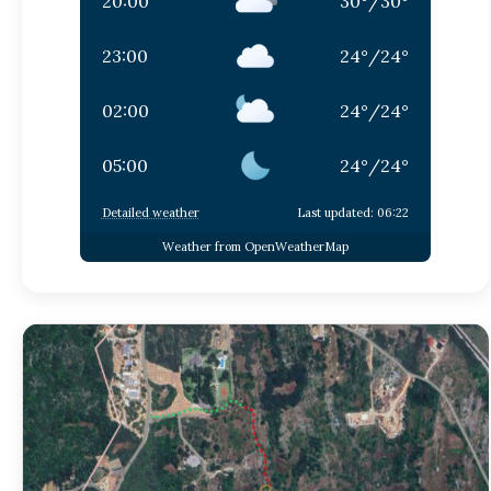
20:00
30
°
/
30
°
23:00
24
°
/
24
°
02:00
24
°
/
24
°
05:00
24
°
/
24
°
Detailed weather
Last updated: 06:22
Weather from OpenWeatherMap