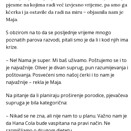
pjesme na kojima radi već izvjesno vrijeme, pa smo ga
kćerka i ja ostavile da radi na miru – objasnila nam je
Maja.
S obzirom na to da se posljednje vrijeme mnogo
poznatih parova razvodi, pitali smo je da li i kod njih ima
krize.
– Ne! Nama je super. Mi baš uživamo. Poštujemo se i to
je najvažnije. Oliver je divan suprug, pun razumijevanja i
poštovanja. Posvećeni smo našoj ćerki i to nam je
najvažnije – rekla je Maja.
Na pitanje da li planiraju proširenje porodice, pjevačeva
supruga je bila kategorična:
– Nikad se ne zna, ali nije nam to u planu. Važno nam je
da Hana Cola bude vaspitana na pravi način. Ne
razmišljamo o drugom djetetu.