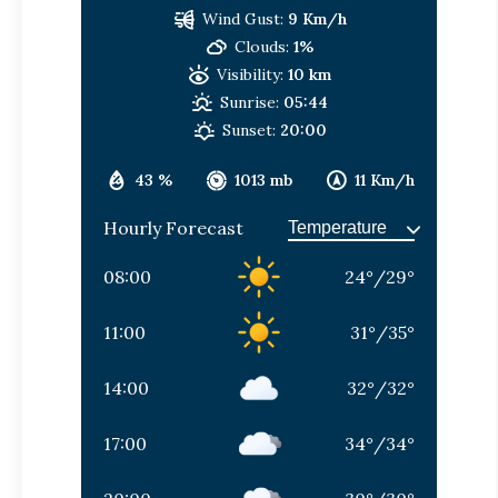
Wind Gust:
9 Km/h
Clouds:
1%
Visibility:
10 km
Sunrise:
05:44
Sunset:
20:00
43 %
1013 mb
11 Km/h
Hourly Forecast
08:00
24
°
/
29
°
11:00
31
°
/
35
°
14:00
32
°
/
32
°
17:00
34
°
/
34
°