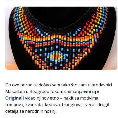
Do ove porodice došao sam tako što sam u prodavnici
Makadam u Beogradu tokom snimanja
emisije
Originali
video njihov etno – nakit sa motivima
rombova, kvadrata, krstova, trouglova, cveća i drugih
detalja sa narodnih nošnji.