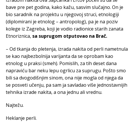
bave pre pet godina, kako kažu, sasvim slučajno. On je
bio saradnik na projektu u njegovoj struci, etnologiji
(diplomirani je etnolog – antropolog), pa je na poziv
kolege iz Zagreba, koji je vodio radionice starih zanata
Etnoriznica,
sa suprugom otputovao na Brač.
– Od tkanja do pletenja, izrada nakita od perli nametnula
se kao najbezbolnija varijanta da se oprobam kao
etnolog u praksi (smeh). Pomislih, za tih deset dana
napraviću bar neku lepu ogrlicu za suprugu. Pošto smo
bili sa dvogodišnjim sinom, ona nije mogla od njega da
se posveti učenju, pa sam ja savladao više jednostavnijih
tehnika izrade nakita, a ona jednu ali vrednu.
Najtežu.
Heklanje perli.