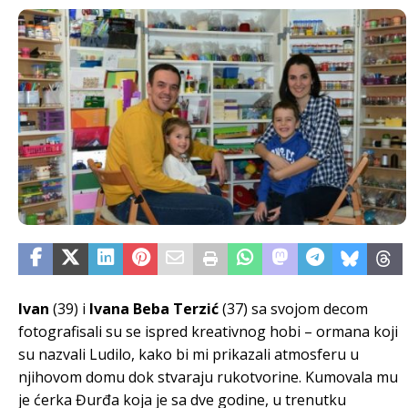
Ivan
(39) i
Ivana Beba Terzić
(37) sa svojom decom
fotografisali su se ispred kreativnog hobi – ormana koji
su nazvali Ludilo, kako bi mi prikazali atmosferu u
njihovom domu dok stvaraju rukotvorine. Kumovala mu
je ćerka Đurđa koja je sa dve godine, u trenutku