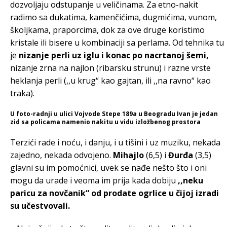
dozvoljaju odstupanje u veličinama. Za etno-nakit
radimo sa dukatima, kamenčićima, dugmićima, vunom,
školjkama, praporcima, dok za ove druge koristimo
kristale ili bisere u kombinaciji sa perlama. Od tehnika tu
je
nizanje perli uz iglu i konac po nacrtanoj šemi,
nizanje zrna na najlon (ribarsku strunu) i razne vrste
heklanja perli (,,u krug“ kao gajtan, ili ,,na ravno“ kao
traka).
U foto-radnji u ulici Vojvode Stepe 189a u Beogradu Ivan je jedan
zid sa policama namenio nakitu u vidu izložbenog prostora
Terzići rade i noću, i danju, i u tišini i uz muziku, nekada
zajedno, nekada odvojeno.
Mihajlo
(6,5) i
Đurđa
(3,5)
glavni su im pomoćnici, uvek se nađe nešto što i oni
mogu da urade i veoma im prija kada dobiju
,,neku
paricu za novčanik“ od prodate ogrlice u čijoj izradi
su učestvovali.