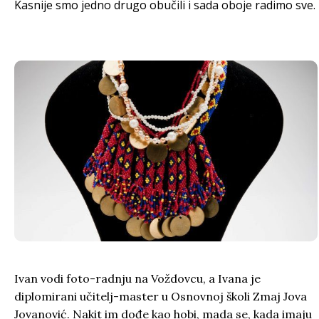
Kasnije smo jedno drugo obučili i sada oboje radimo sve.
Ivan vodi foto-radnju na Voždovcu, a Ivana je
diplomirani učitelj-master u Osnovnoj školi Zmaj Jova
Jovanović. Nakit im dođe kao hobi, mada se, kada imaju