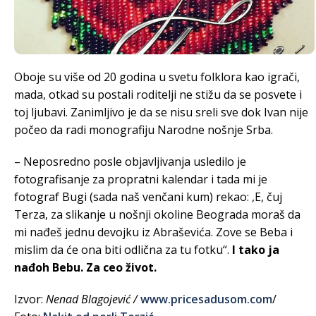
Oboje su više od 20 godina u svetu folklora kao igrači,
mada, otkad su postali roditelji ne stižu da se posvete i
toj ljubavi. Zanimljivo je da se nisu sreli sve dok Ivan nije
počeo da radi monografiju Narodne nošnje Srba.
– Neposredno posle objavljivanja usledilo je
fotografisanje za propratni kalendar i tada mi je
fotograf Bugi (sada naš venčani kum) rekao: ,E, čuj
Terza, za slikanje u nošnji okoline Beograda moraš da
mi nađeš jednu devojku iz Abraševića. Zove se Beba i
mislim da će ona biti odlična za tu fotku“.
I tako ja
nađoh Bebu. Za ceo život.
Izvor:
Nenad
Blagojevi
ć /
www.pricesadusom.com
/