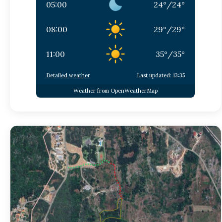
05:00
24
°
/
24
°
08:00
29
°
/
29
°
11:00
35
°
/
35
°
Detailed weather
Last updated: 13:35
Weather from OpenWeatherMap