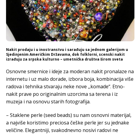
Nakit prodaju i u inostranstvu i sarađuju sa jednom galerijom u
Sjedinjenim Američkim Državama, dok folklorni, scenski nakit
izrađuju za srpska kulturno – umetnička društva širom sveta
Osnovne smernice i ideje za moderan nakit pronalaze na
internetu i uz malo dorade, izbora boja, kombinacija više
radova i tehnika stvaraju neke nove ,,komade“. Etno-
nakit prave po originalnim uzorcima sa terena i iz
muzeja i na osnovu starih fotografija.
– Staklene perle (seed beads) su nam osnovni materijal,
a najviše koristimo preciosa češke perle jer su jednake
veličine. Elegantniji, svakodnevno nosivi radovi ne