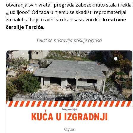
otvaranja svih vrata i pregrada zabezeknuto stala i rekla
,,Judiijooo“. Od tada u njemu se skadišti repromaterijal
za nakit, a tu je i radni sto kao sastavni deo
kreativne
čarolije Terzića.
Tekst se nastavlja poslije oglasa
Oglas