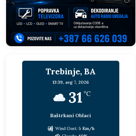
Trebinje, BA
13:39,
avg 7, 2026
31
°C
Raštrkani Oblaci
Wind Gust:
5 Km/h
Clouds:
40%