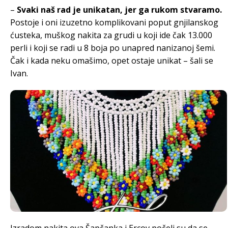
–
Svaki naš rad je unikatan, jer ga rukom stvaramo.
Postoje i oni izuzetno komplikovani poput gnjilanskog
ćusteka, muškog nakita za grudi u koji ide čak 13.000
perli i koji se radi u 8 boja po unapred nanizanoj šemi.
Čak i kada neku omašimo, opet ostaje unikat – šali se
Ivan.
Izradom nakita ova Šapčanka i Ercov počeli su da se