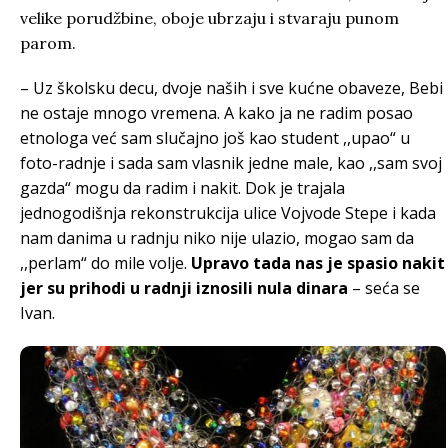
velike porudžbine, oboje ubrzaju i stvaraju punom
parom.
– Uz školsku decu, dvoje naših i sve kućne obaveze, Bebi
ne ostaje mnogo vremena. A kako ja ne radim posao
etnologa već sam slučajno još kao student ,,upao“ u
foto-radnje i sada sam vlasnik jedne male, kao ,,sam svoj
gazda“ mogu da radim i nakit. Dok je trajala
jednogodišnja rekonstrukcija ulice Vojvode Stepe i kada
nam danima u radnju niko nije ulazio, mogao sam da
,,perlam“ do mile volje.
Upravo tada nas je spasio nakit
jer su prihodi u radnji iznosili nula dinara
– seća se
Ivan.