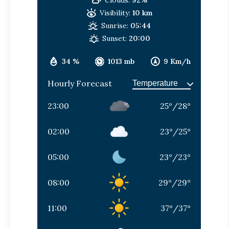
Visibility:
10 km
Sunrise:
05:44
Sunset:
20:00
34 %
1013 mb
9 Km/h
Hourly Forecast
23:00
25
°
/
28
°
02:00
23
°
/
25
°
05:00
23
°
/
23
°
08:00
29
°
/
29
°
11:00
37
°
/
37
°