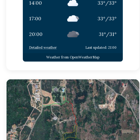
14:00
33
°
/
33
°
17:00
33
°
/
33
°
20:00
31
°
/
31
°
Detailed weather
Last updated: 21:00
Weather from OpenWeatherMap