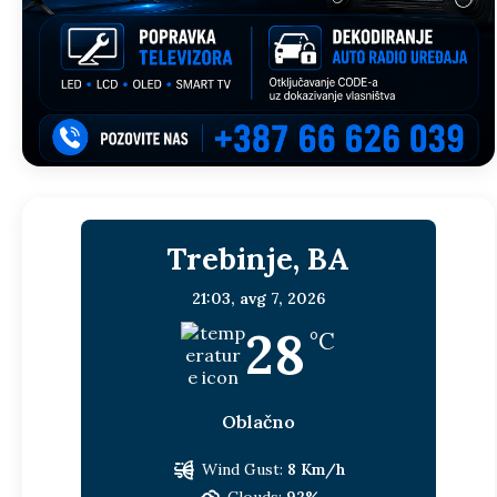
Trebinje, BA
21:03,
avg 7, 2026
28
°C
Oblačno
Wind Gust:
8 Km/h
Clouds:
92%