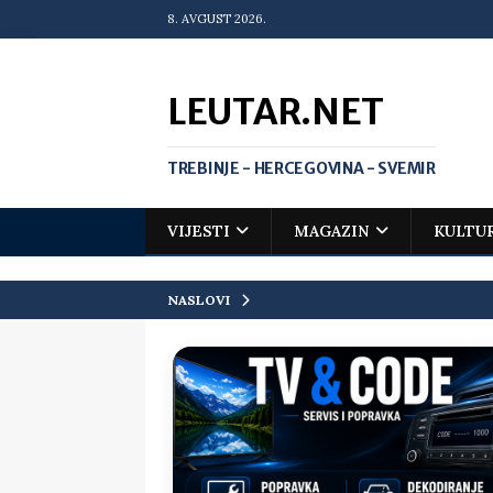
8. AVGUST 2026.
LEUTAR.NET
TREBINJE - HERCEGOVINA - SVEMIR
VIJESTI
MAGAZIN
KULTU
NASLOVI
[ 20. jul 2026. ]
Zlato za Vuka Jank
matematičkoj olimpijadi
VIJEST
[ 19. jul 2026. ]
Da li i obraz ima ci
[ 16. jul 2026. ]
Mile će da ti oprost