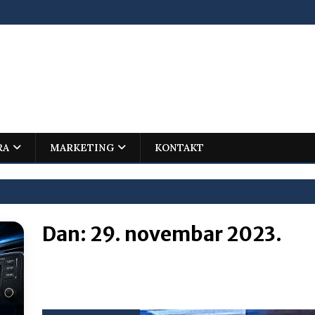
RA
MARKETING
KONTAKT
Dan:
29. novembar 2023.
ovića – istorijski uspjeh mladog Trebinjca na Međunarodnoj
I
jenu?
BOSNA I HERCEGOVINA
i što te tukao
LIČNI STAV