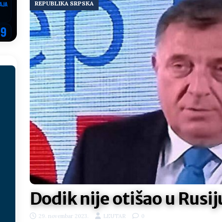
REPUBLIKA SRPSKA
ektroprivrede pred ministrima
HERCEGOVINA
NSRS: Vukanović otkrio detalje – Stevandić krenuo na Đokića, Dodik
EGOVINA
o!
REPUBLIKA SRPSKA
 u sukobu, pogotovo nisu zbog Eleka
LIČNI STAV
ve im prepustimo, ostaće nam samo siledžije i tišina
BOSNA I
 računi
REPUBLIKA SRPSKA
onačelnik Splita, Željko Kerum
SVIJET
Dodik nije otišao u Rusij
29. novembar 2023.
LEUTAR
0