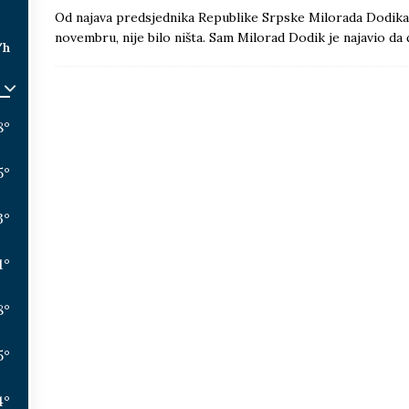
Od najava predsjednika Republike Srpske Milorada Dodika 
novembru, nije bilo ništa. Sam Milorad Dodik je najavio da 
/h
8
°
5
°
3
°
1
°
8
°
5
°
4
°