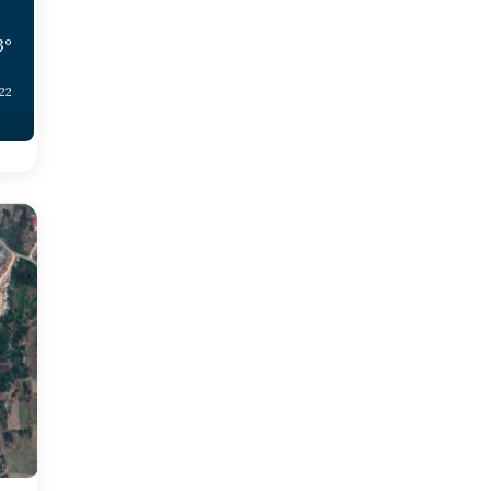
3
°
:22