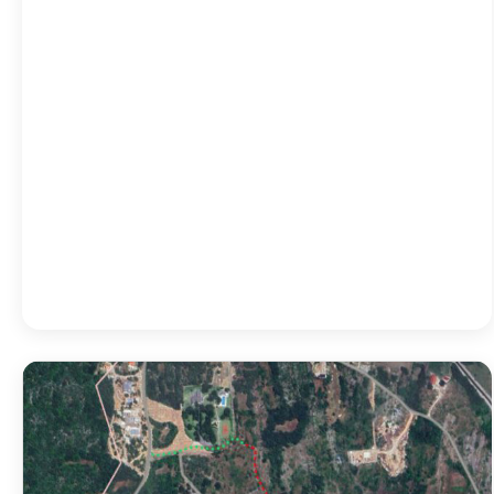
23:00
27
°
/
27
°
02:00
24
°
/
24
°
05:00
23
°
/
23
°
08:00
28
°
/
28
°
Detailed weather
Last updated: 09:44
Weather from OpenWeatherMap