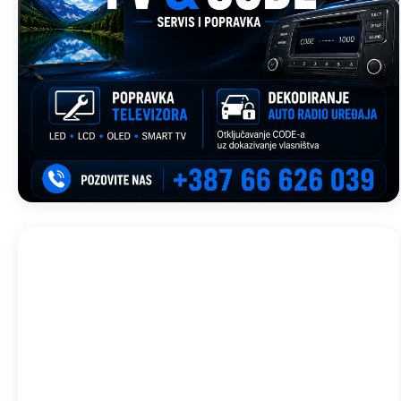
Trebinje, BA
09:45,
avg 8, 2026
34
°C