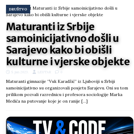
DRUŠTVO
Maturanti iz Srbije
samoinicijativno došli u
Sarajevo kako bi obišli
kulturne i vjerske objekte
5. jun 2023.
LEUTAR
0
Maturanti gimnazije “Vuk Karadžić” iz Ljuboviji u Srbiji
samoinicijativno su organizovali posjetu Sarajevu. Oni su tom
prilikom pozvali razrednicu i profesora sociologije Marka
Medića na putovanje koje je on ranije
[…]