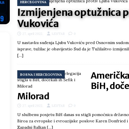
HERCEGOVINA
i što te tukao
LIČNI STAV
Izmijenjena optužnica p
ektroprivrede pred ministrima
HERCEGOVINA
Vukovića
NSRS: Vukanović otkrio detalje – Stevandić krenuo na Đokića, Dodik
27. april 2022.
LEUTAR
0
EGOVINA
U nastavku suđenja Ljubu Vukoviću pred Osnovnim sudom u 
o!
REPUBLIKA SRPSKA
isprave, tužilac je obavijestio Sud da je Tužilaštvo izmijen
[…]
 u sukobu, pogotovo nisu zbog Eleka
LIČNI STAV
ve im prepustimo, ostaće nam samo siledžije i tišina
BOSNA I
Američka 
BOSNA I HERCEGOVINA
BiH, doček
 računi
REPUBLIKA SRPSKA
Milorad
27. april 2022.
LEUTAR
0
U službenu posjetu BiH danas su stigli pomoćnica državno
Biroa za evropske i evroazijske poslove Karen Donfried i 
Zapadni Balkan
[…]