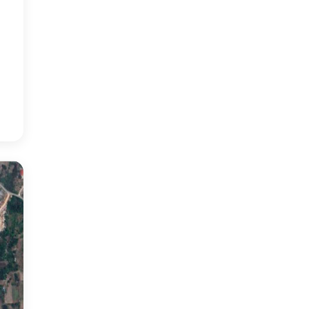
6
°
3
°
:31