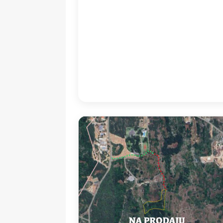
11:00
36
°
/
3
14:00
33
°
/
3
Detailed weather
Last updated: 16
Weather from OpenWeatherMap