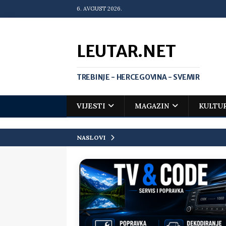
6. AVGUST 2026.
LEUTAR.NET
TREBINJE - HERCEGOVINA - SVEMIR
VIJESTI
MAGAZIN
KULTU
NASLOVI
[ 30. jul 2026. ]
Uhapšen bivši grad
[ 20. jul 2026. ]
Zlato za Vuka Jank
matematičkoj olimpijadi
VIJEST
[ 19. jul 2026. ]
Da li i obraz ima ci