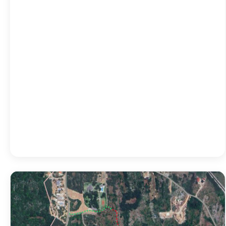
08:00
29
°
/
29
°
11:00
36
°
/
36
°
14:00
33
°
/
33
°
17:00
33
°
/
33
°
Detailed weather
Last updated: 19:37
Weather from OpenWeatherMap