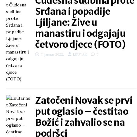
Čudesna sudbina prote
Srđana i popadije
Ljiljane: Žive u
manastiru i odgajaju
četvoro djece (FOTO)
7. januar 2022.
LEUTAR
0
Zatočeni Novak se prvi
put oglasio – čestitao
Božić i zahvalio se na
podršci