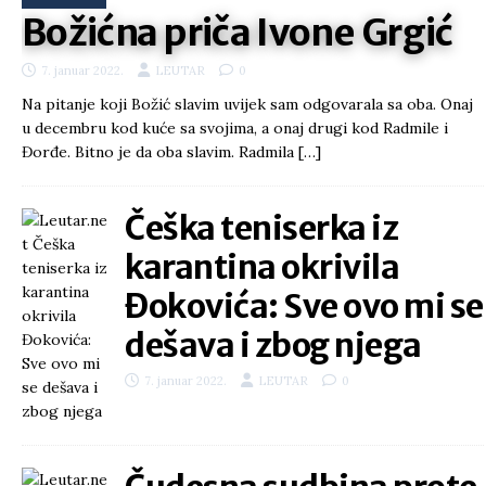
Božićna priča Ivone Grgić
7. januar 2022.
LEUTAR
0
Na pitanje koji Božić slavim uvijek sam odgovarala sa oba. Onaj
u decembru kod kuće sa svojima, a onaj drugi kod Radmile i
Đorđe. Bitno je da oba slavim. Radmila
[…]
Češka teniserka iz
karantina okrivila
Đokovića: Sve ovo mi se
dešava i zbog njega
7. januar 2022.
LEUTAR
0