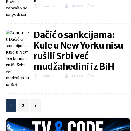
7. januar 2022.
LEUTAR
0
Dačić o sankcijama:
Kule u New Yorku nisu
rušili Srbi već
mudžahedini iz BiH
7. januar 2022.
LEUTAR
0
1
2
»