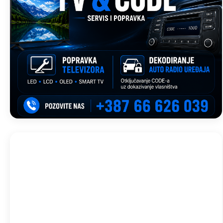
Trebinje, BA
19:44,
avg 6, 2026
29
°C