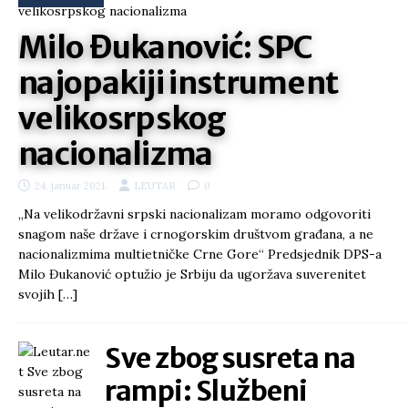
Milo Đukanović: SPC
najopakiji instrument
velikosrpskog
nacionalizma
24. januar 2021.
LEUTAR
0
„Na velikodržavni srpski nacionalizam moramo odgovoriti
snagom naše države i crnogorskim društvom građana, a ne
nacionalizmima multietničke Crne Gore“ Predsjednik DPS-a
Milo Đukanović optužio je Srbiju da ugoržava suverenitet
svojih
[…]
Sve zbog susreta na
rampi: Službeni