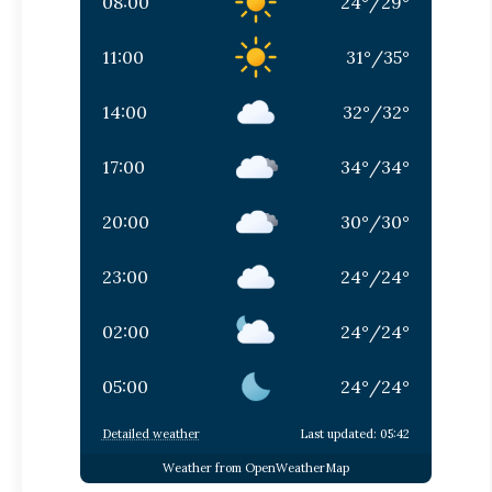
08:00
24
°
/
29
°
11:00
31
°
/
35
°
14:00
32
°
/
32
°
17:00
34
°
/
34
°
20:00
30
°
/
30
°
23:00
24
°
/
24
°
02:00
24
°
/
24
°
05:00
24
°
/
24
°
Detailed weather
Last updated: 05:42
Weather from OpenWeatherMap