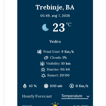
Trebinje, BA
05:49,
avg 7, 2026
23
°C
Vedro
Wind Gust:
9 Km/h
Clouds:
1%
Visibility:
10 km
Sunrise:
05:44
Sunset:
20:00
43 %
1013 mb
11 Km/h
Hourly Forecast