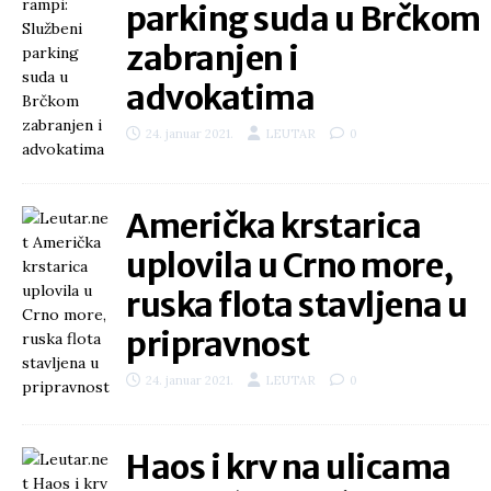
parking suda u Brčkom
zabranjen i
advokatima
24. januar 2021.
LEUTAR
0
Američka krstarica
uplovila u Crno more,
ruska flota stavljena u
pripravnost
24. januar 2021.
LEUTAR
0
Haos i krv na ulicama