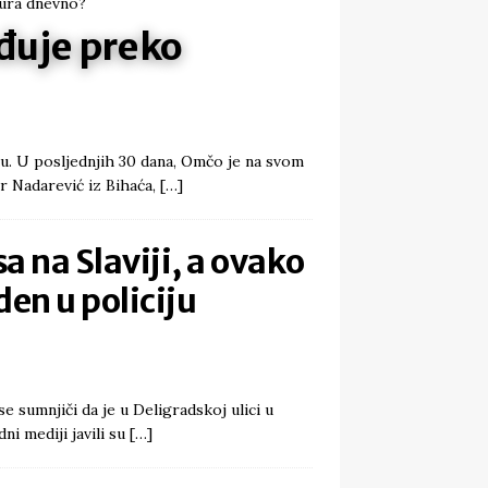
đuje preko
u. U posljednjih 30 dana, Omčo je na svom
r Nadarević iz Bihaća,
[…]
a na Slaviji, a ovako
den u policiju
se sumnjiči da je u Deligradskoj ulici u
ni mediji javili su
[…]