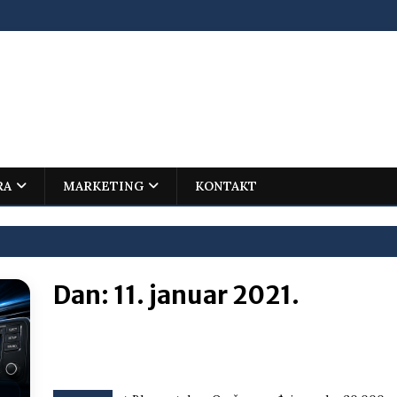
RA
MARKETING
KONTAKT
Dan:
11. januar 2021.
ovića – istorijski uspjeh mladog Trebinjca na Međunarodnoj
I
jenu?
BOSNA I HERCEGOVINA
i što te tukao
LIČNI STAV