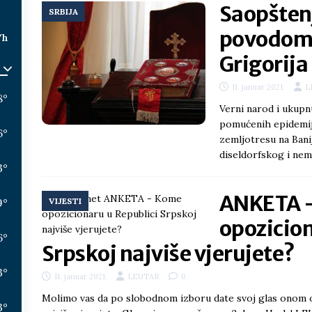
Saopštenj
SRBIJA
povodom 
/h
Grigorija
11. januar 2021.
L
8
°
Verni narod i ukupn
pomućenih epidemijo
6
°
zemljotresu na Bani
diseldorfskog i nem
3
°
ANKETA 
9
°
VIJESTI
opozicion
6
°
Srpskoj najviše vjerujete?
3
°
11. januar 2021.
LEUTAR
0
Molimo vas da po slobodnom izboru date svoj glas onom 
3
°