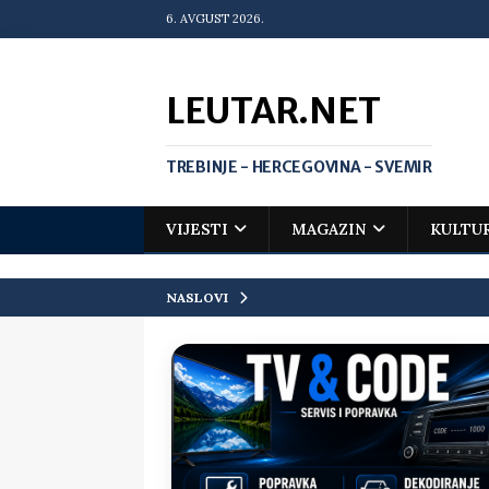
6. AVGUST 2026.
LEUTAR.NET
TREBINJE - HERCEGOVINA - SVEMIR
VIJESTI
MAGAZIN
KULTU
NASLOVI
[ 20. jul 2026. ]
Zlato za Vuka Jank
matematičkoj olimpijadi
VIJEST
[ 19. jul 2026. ]
Da li i obraz ima ci
[ 16. jul 2026. ]
Mile će da ti oprost