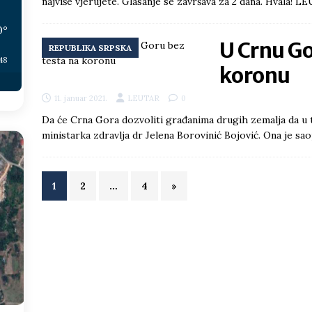
najviše vjerujete. Glasanje se završava za 2 dana. Hvala! 
0
°
U Crnu Go
REPUBLIKA SRPSKA
:48
koronu
11. januar 2021.
LEUTAR
0
Da će Crna Gora dozvoliti građanima drugih zemalja da u t
ministarka zdravlja dr Jelena Borovinić Bojović. Ona je sao
1
2
…
4
»