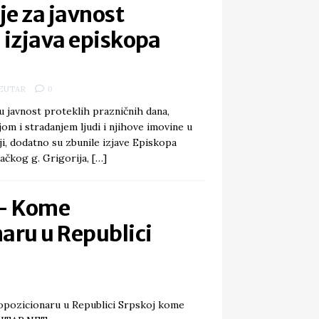
e za javnost
izjava episkopa
EUTAR
0
u javnost proteklih prazničnih dana,
m i stradanjem ljudi i njihove imovine u
ji, dodatno su zbunile izjave Episkopa
ačkog g. Grigorija,
[…]
– Kome
aru u Republici
opozicionaru u Republici Srpskoj kome