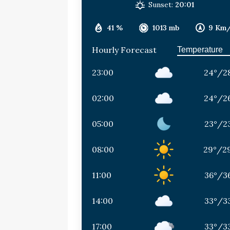
Sunset:
20:01
41 %
1013 mb
9 Km
Hourly Forecast
23:00
24
°
/
2
02:00
24
°
/
2
05:00
23
°
/
2
08:00
29
°
/
2
11:00
36
°
/
3
14:00
33
°
/
3
17:00
33
°
/
3