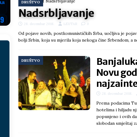
DRUŠTVO
ektroprivrede pred ministrima
HERCEGOVINA
Nadsrbljavanje
NSRS: Vukanović otkrio detalje – Stevandić krenuo na Đokića, Dodik
28. decembar 2018.
LEUTAR
0
EGOVINA
Od pojave novih, postkomunističkih Srba, uočljiva je pojava
o!
REPUBLIKA SRPSKA
bolji Srbin, koja su mjerila koja nekoga čine Srbendom, 
 u sukobu, pogotovo nisu zbog Eleka
LIČNI STAV
Banjaluk
ve im prepustimo, ostaće nam samo siledžije i tišina
BOSNA I
DRUŠTVO
Novu god
najzainte
 računi
REPUBLIKA SRPSKA
onačelnik Splita, Željko Kerum
SVIJET
28. decembar 2018.
Prema podacima Turi
hotelima i hiljadu n
popunjeno i ovih da
slobodan smještaj 