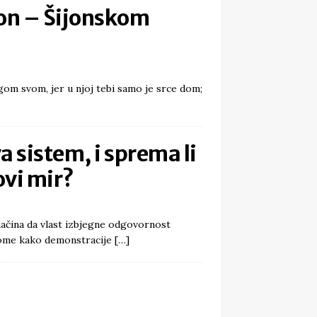
ron – Šijonskom
agom svom, jer u njoj tebi samo je srce dom;
a sistem, i sprema li
ovi mir?
načina da vlast izbjegne odgovornost
tome kako demonstracije
[…]