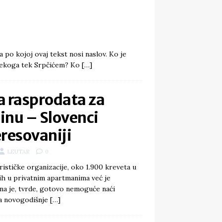
 po kojoj ovaj tekst nosi naslov. Ko je
a nekoga tek Srpčićem? Ko
[…]
a rasprodata za
inu – Slovenci
resovaniji
LEUTAR
0
stičke organizacije, oko 1.900 kreveta u
jih u privatnim apartmanima već je
na je, tvrde, gotovo nemoguće naći
za novogodišnje
[…]