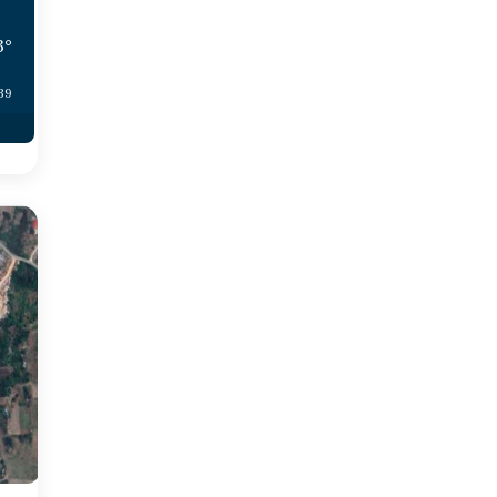
3
°
:39