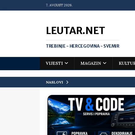
7. AVGUST 2026.
LEUTAR.NET
TREBINJE - HERCEGOVINA - SVEMIR
VIJESTI
MAGAZIN
KULTU
NASLOVI
[ 20. jul 2026. ]
Zlato za Vuka Jank
matematičkoj olimpijadi
VIJEST
[ 19. jul 2026. ]
Da li i obraz ima ci
[ 16. jul 2026. ]
Mile će da ti oprost