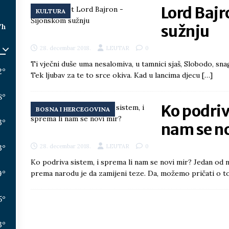
Lord Baj
KULTURA
sužnju
/h
28. decembar 2018.
LEUTAR
0
Ti vječni duše uma nesalomiva, u tamnici sjaš, Slobodo, sn
2
°
Tek ljubav za te to srce okiva. Kad u lancima djecu
[…]
8
°
Ko podriv
BOSNA I HERCEGOVINA
3
°
nam se n
3
°
28. decembar 2018.
LEUTAR
0
Ko podriva sistem, i sprema li nam se novi mir? Jedan od 
9
°
prema narodu je da zamijeni teze. Da, možemo pričati o 
5
°
3
°