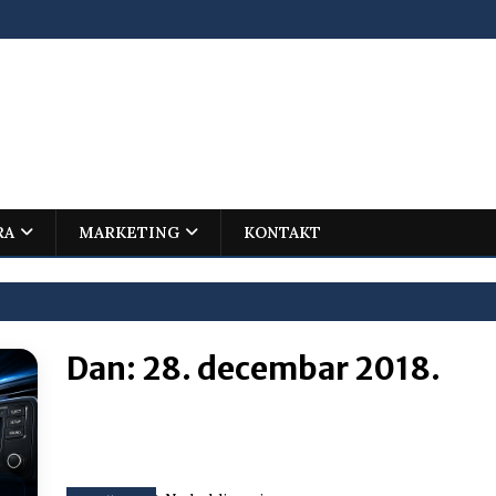
RA
MARKETING
KONTAKT
Dan:
28. decembar 2018.
ovića – istorijski uspjeh mladog Trebinjca na Međunarodnoj
I
jenu?
BOSNA I HERCEGOVINA
i što te tukao
LIČNI STAV