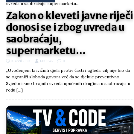
Zakon o kleveti javne riječi
donosi se i zbog uvreda u
saobraćaju,
supermarketu…
3. april 2023.
LEUTAR
0
„Uvođenjem krivičnih djela protiv časti i ugleda, cilj nije bio da
se ograniči sloboda govora već da se djeluje preventivno.
Svjedoci smo brojnih uvreda upućenih drugima u saobraćaju, u
redu
[…]