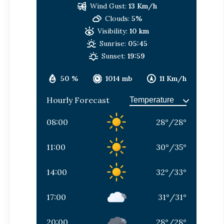
Wind Gust:
13 Km/h
Clouds:
5%
Visibility:
10 km
Sunrise:
05:45
Sunset:
19:59
50 %
1014 mb
11 Km/h
Hourly Forecast
08:00
28
°
/
28
°
11:00
30
°
/
35
°
14:00
32
°
/
33
°
17:00
31
°
/
31
°
20:00
28
°
/
28
°