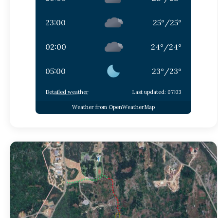
23:00
25
°
/
25
°
02:00
24
°
/
24
°
05:00
23
°
/
23
°
Detailed weather
Last updated: 07:03
Weather from OpenWeatherMap