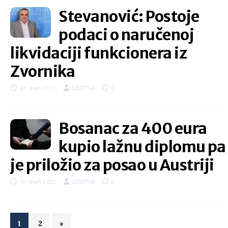
Stevanović: Postoje
podaci o naručenoj
likvidaciji funkcionera iz
Zvornika
30. mart 2022.
LEUTAR
0
Bosanac za 400 eura
kupio lažnu diplomu pa
je priložio za posao u Austriji
30. mart 2022.
LEUTAR
0
1
2
»