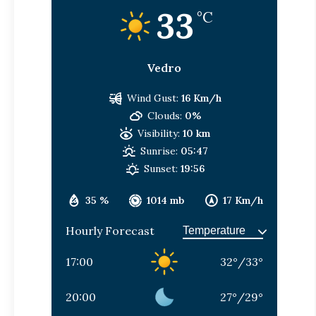
33
°C
Vedro
Wind Gust:
16 Km/h
Clouds:
0%
Visibility:
10 km
Sunrise:
05:47
Sunset:
19:56
35 %
1014 mb
17 Km/h
Hourly Forecast
17:00
32
°
/
33
°
20:00
27
°
/
29
°