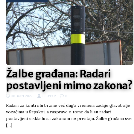
Žalbe građana: Radari
postavljeni mimo zakona?
30. mart 2022.
LEUTAR
0
Radari za kontrolu brzine već dugo vremena zadaju glavobolje
vozačima u Srpskoj, a rasprave o tome da li su radari
postavljeni u skladu sa zakonom ne prestaju. Žalbe građana sve
[…]