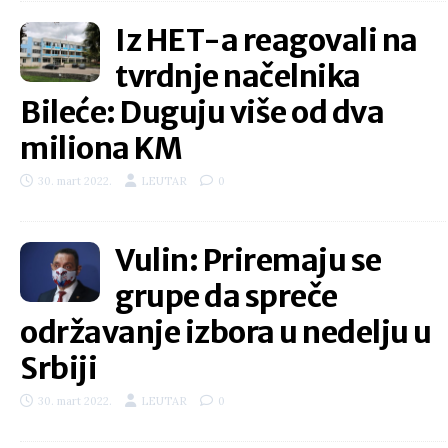
Iz HET-a reagovali na
tvrdnje načelnika
Bileće: Duguju više od dva
miliona KM
30. mart 2022.
LEUTAR
0
Vulin: Priremaju se
grupe da spreče
održavanje izbora u nedelju u
Srbiji
30. mart 2022.
LEUTAR
0