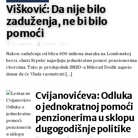
Višković: Da nije bilo
zaduženja, ne bi bilo
pomoći
25. april 2021.
LEUTAR
0
Nakon zaduženja od blizu 600 miliona maraka na Londonskoj
berzi, vlasti Srpske najavljuju jednokratnu pomoć penzionerima
i borcima. Tako je predsjednik SNSD-a Milorad Dodik najavio
danas da će Vlada razmatrati
[…]
Cvijanovićeva: Odluka
o jednokratnoj pomoći
penzionerima u sklopu
dugogodišnje politike