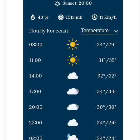
Sunset:
20:00
43 %
1013 mb
11 Km/h
Hourly Forecast
08:00
24
°
/
29
°
11:00
31
°
/
35
°
14:00
32
°
/
32
°
17:00
34
°
/
34
°
20:00
30
°
/
30
°
23:00
24
°
/
24
°
02:00
24
°
/
24
°