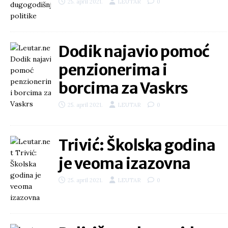
25. april 2021.
LEUTAR
0
Dodik najavio pomoć
penzionerima i
borcima za Vaskrs
25. april 2021.
LEUTAR
0
Trivić: Školska godina
je veoma izazovna
25. april 2021.
LEUTAR
0