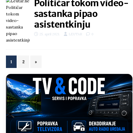
Političar tokom video-
sastanka pipao
asistentkinju
25. april 2021.
LEUTAR
0
1
2
»