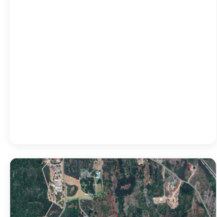
02:00
24
°
/
24
°
05:00
23
°
/
23
°
08:00
28
°
/
28
°
11:00
35
°
/
35
°
Detailed weather
Last updated: 13:15
Weather from OpenWeatherMap