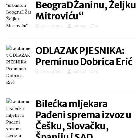
BeograDŽaninu, Željku
Mitroviću“
29. mart 2019.
LEUTAR
0
ODLAZAK PJESNIKA:
Preminuo Dobrica Erić
29. mart 2019.
LEUTAR
0
Bilećka mljekara
Pađeni sprema izvoz u
Češku, Slovačku,
Španiju i SAD