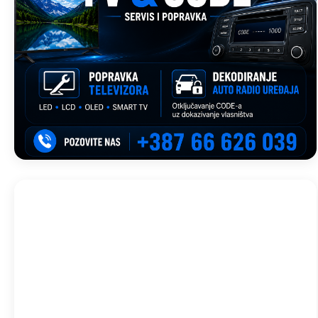
Trebinje, BA
13:21,
avg 8, 2026
35
°C