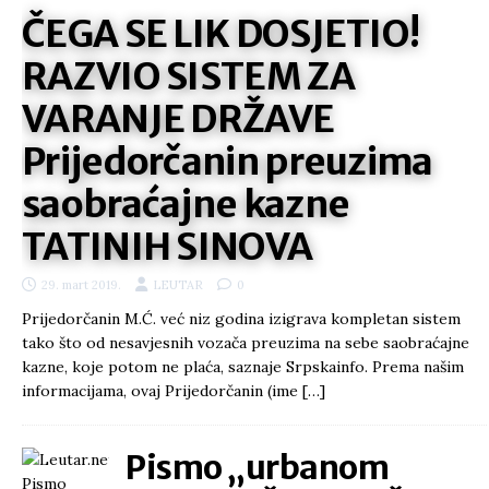
ČEGA SE LIK DOSJETIO!
RAZVIO SISTEM ZA
VARANJE DRŽAVE
Prijedorčanin preuzima
saobraćajne kazne
TATINIH SINOVA
29. mart 2019.
LEUTAR
0
Prijedorčanin M.Ć. već niz godina izigrava kompletan sistem
tako što od nesavjesnih vozača preuzima na sebe saobraćajne
kazne, koje potom ne plaća, saznaje Srpskainfo. Prema našim
informacijama, ovaj Prijedorčanin (ime
[…]
Pismo „urbanom