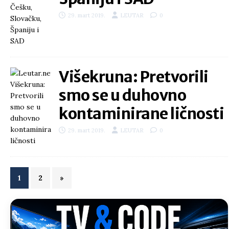
29. mart 2019.
LEUTAR
0
Višekruna: Pretvorili
smo se u duhovno
kontaminirane ličnosti
29. mart 2019.
LEUTAR
0
1
2
»