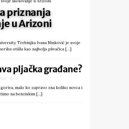
a priznanja
je u Arizoni
ersity, Trebinjka Ivana Ninković je svoje
meriku otišla kao najbolja plivačica
[…]
ava pljačka građane?
TAR
0
goriva, malo ko zapravo zna koliko novca i
platimo na benziskim
[…]