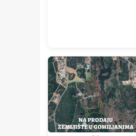
11:00
34
°
/
3
Detailed weather
Last updated: 13
Weather from OpenWeatherMap