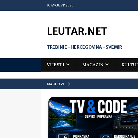
9. AVGUST 2026.
LEUTAR.NET
TREBINJE - HERCEGOVINA - SVEMIR
VIJESTI
MAGAZIN
KULTU
NASLOVI
[ 30. jul 2026. ]
Uhapšen bivši grad
[ 20. jul 2026. ]
Zlato za Vuka Jank
matematičkoj olimpijadi
VIJEST
[ 19. jul 2026. ]
Da li i obraz ima ci