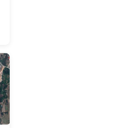
4
°
:28