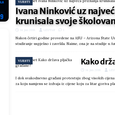
VIJESTI
i što te tukao
LIČNI STAV
Ivana Ninković uz najveć
ektroprivrede pred ministrima
HERCEGOVINA
krunisala svoje školovan
NSRS: Vukanović otkrio detalje – Stevandić krenuo na Đokića, Dodik
14. jun 2018.
LEUTAR
1
EGOVINA
Nakon četiri godine provedene na ASU – Arizona State Univ
o!
REPUBLIKA SRPSKA
studiranje uspješno i završila. Naime, ona je na studije u A
 u sukobu, pogotovo nisu zbog Eleka
LIČNI STAV
Kako drž
ve im prepustimo, ostaće nam samo siledžije i tišina
BOSNA I
VIJESTI
14. jun 2018.
LEU
 računi
REPUBLIKA SRPSKA
I dok svakodnevno građani protestuju zbog visokih cijena 
za koju namjenu se izdvaja iz cijene koju za litar goriva 